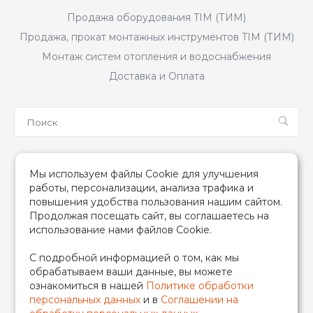
Продажа оборудования TIM (ТИМ)
Продажа, прокат монтажных инструментов TIM (ТИМ)
Монтаж систем отопления и водоснабжения
Доставка и Оплата
Мы в соцсетях
Мы используем файлы Cookie для улучшения
работы, персонализации, анализа трафика и
повышения удобства пользования нашим сайтом.
Продолжая посещать сайт, вы соглашаетесь на
использование нами файлов Cookie.
2026 © TIM (ТИМ) Инженерная сантехника, Все права
С подробной информацией о том, как мы
защищены
обрабатываем ваши данные, вы можете
ИП Гончаренко Надежда Николаевна
ознакомиться в нашей
Политике обработки
500708528433/319500700011740
персональных данных
и в
Соглашении на