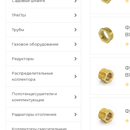
Садовые шланги
ТРАПЫ
Фу
Трубы
B
Газовое оборудование
Редукторы
Фу
Распределительные
B
коллектора
Полотенцесушители и
комплектующие
Фу
Радиаторы отопления
Коллекторы,смесительные