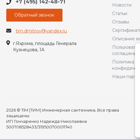
+7 (495) 142-48-71
Новости
Статьи
Обратный звонок
Отзывы
Сертификат
tim.dmitrov@yandex.ru
Описание в
г.Яхрома, площадь Генерала
Пользовате
Кузнецова, 1А
соглашение
Политика
конфиденци
Наши парт
2026 © TIM (ТИМ) Инженерная сантехника, Все права
защищены
ИП Гончаренко Надежда Николаевна
500708528433/319500700011740