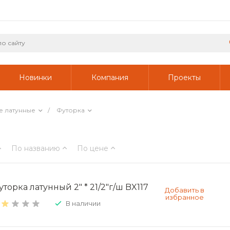
Новинки
Компания
Проекты
е латунные
/
Футорка
По названию
По цене
торка латунный 2" * 21/2"г/ш BX117
В наличии