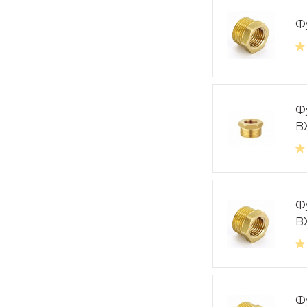
Фу
Фу
B
Фу
B
Фу