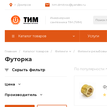
г. Дмитров
tim.dmitrov@yandex.ru
Инженерная
сантехника TIM (ТИМ)
Каталог товаров
Услуги
Главная
/
Каталог товаров
/
Фитинги
/
Фитинги резьбовы
Футорка
По популярности
Скрыть фильтр
Цена
Фу
Производитель