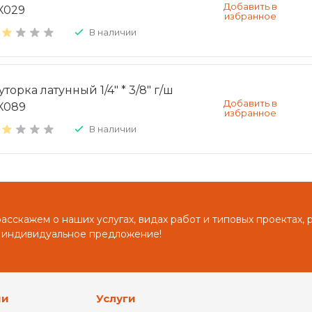
X029
В наличии
торка латунный 1/4" * 3/8" г/ш
X089
В наличии
сскажем о наших услугах, видах работ и типовых проектах, 
 индивидуальное предложение!
ии
Услуги