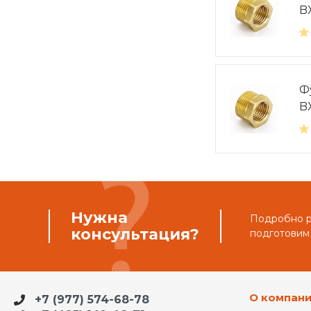
B
Фу
B
Нужна
Подробно ра
консультация?
подготовим
О компан
+7 (977) 574-68-78