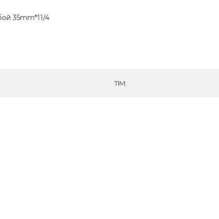
бой 35mm*11/4
TIM;