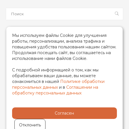
Мы в соцсетях
Мы используем файлы Cookie для улучшения
работы, персонализации, анализа трафика и
повышения удобства пользования нашим сайтом.
Продолжая посещать сайт, вы соглашаетесь на
использование нами файлов Cookie.
2026 © TIM (ТИМ) Инженерная сантехника, Все права
С подробной информацией о том, как мы
защищены
обрабатываем ваши данные, вы можете
ИП Гончаренко Надежда Николаевна
ознакомиться в нашей
Политике обработки
500708528433/319500700011740
персональных данных
и в
Соглашении на
обработку персональных данных
Согласен
Отклонить