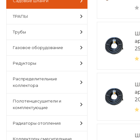
Садовые шланги
ТРАПЫ
Трубы
Ш
а
Газовое оборудование
2
Редукторы
Распределительные
Ш
коллектора
а
2
Полотенцесушители и
комплектующие
Радиаторы отопления
Ш
Коллекторы,смесительные