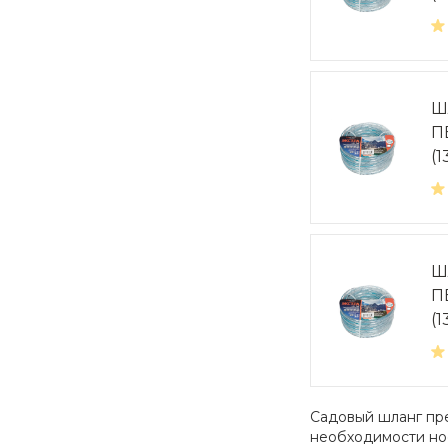
Ш
П
(1
Ш
П
(1
Садовый шланг пре
необходимости нос