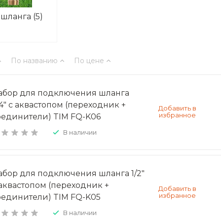
 шланга
(5)
По названию
По цене
абор для подключения шланга
/4" с аквастопом (переходник +
оединители) TIM FQ-K06
В наличии
абор для подключения шланга 1/2"
 аквастопом (переходник +
оединители) TIM FQ-K05
В наличии