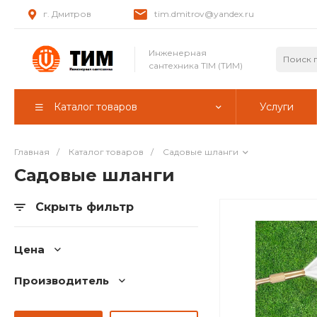
г. Дмитров
tim.dmitrov@yandex.ru
Инженерная
сантехника TIM (ТИМ)
Каталог товаров
Услуги
Главная
/
Каталог товаров
/
Садовые шланги
Садовые шланги
Скрыть фильтр
Цена
Производитель