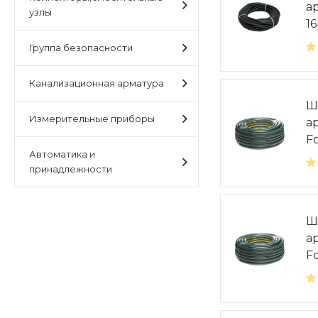
а
узлы
1
Группа безопасности
Канализационная арматура
Ш
Измерительные приборы
а
Fo
Автоматика и
принадлежности
Ш
а
Fo