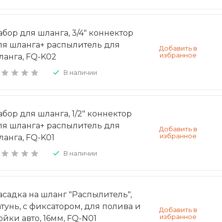
абор для шланга, 3/4" коннектор
ля шланга+ распылитель для
ланга, FQ-K02
В наличии
абор для шланга, 1/2" коннектор
ля шланга+ распылитель для
ланга, FQ-K01
В наличии
асадка на шланг "Распылитель",
атунь, с фиксатором, для полива и
ойки авто, 16мм, FQ-N01