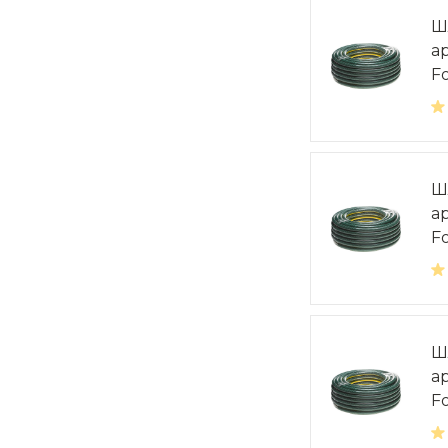
Ш
а
Fo
Ш
а
Fo
Ш
а
Fo