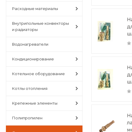
Расходные материалы
Н
Внутрипольные конвекторы
д
и радиаторы
ш
Водонагреватели
Кондиционирование
Н
Котельное оборудование
д
ш
Котлы отопления
Крепежные элементы
Н
Полипропилен
л
м