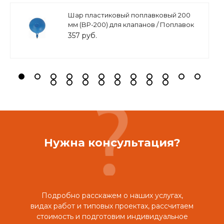
Шар пластиковый поплавковый 200
мм (BP-200) для клапанов / Поплавок
для бака
357 руб.
Нужна консультация?
Подробно расскажем о наших услугах,
видах работ и типовых проектах, рассчитаем
стоимость и подготовим индивидуальное