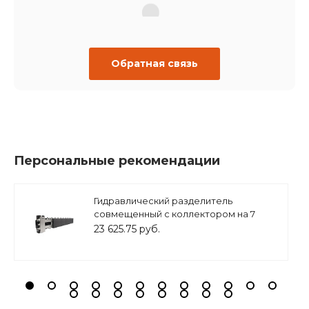
Обратная связь
Персональные рекомендации
Гидравлический разделитель
совмещенный с коллектором на 7
контуров ( M7 ) из нерж. Стали, в
23 625.75 руб.
теплоизоляции, ZSb.1502.S.M7