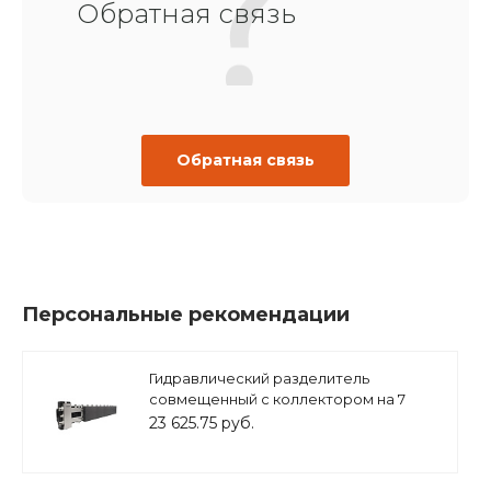
Обратная связь
Обратная связь
Персональные рекомендации
Гидравлический разделитель
совмещенный с коллектором на 7
контуров ( M7 ) из нерж. Стали, в
23 625.75 руб.
теплоизоляции, ZSb.1502.S.M7