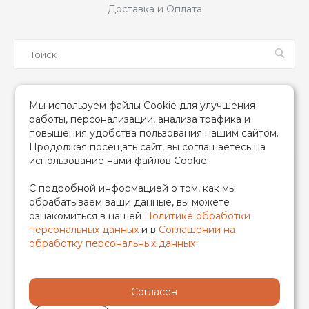
Доставка и Оплата
Мы в соцсетях
Мы используем файлы Cookie для улучшения
работы, персонализации, анализа трафика и
повышения удобства пользования нашим сайтом.
Продолжая посещать сайт, вы соглашаетесь на
использование нами файлов Cookie.
2026 © TIM (ТИМ) Инженерная сантехника, Все права
С подробной информацией о том, как мы
защищены
обрабатываем ваши данные, вы можете
ИП Гончаренко Надежда Николаевна
ознакомиться в нашей
Политике обработки
500708528433/319500700011740
персональных данных
и в
Соглашении на
обработку персональных данных
Согласен