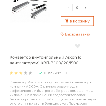
отопления; повышенная теплоотдача и
экологичность – корпус и декоративная решетка из
-
+
алюминия; надежность – теплообменник из
алюминиевого листа толщиной 0,5 мм;
долговечность – труба теплообменника
в корзину
изготовлена из меди, D15 мм, толщина стенки 1мм.
Быстрый заказ
Конвектор внутрипольный Askon (с
вентилятором) КВП-В 100/120/1500
В наличии: 100
Конвектор Askon - это внутрипольный конвектор от
компании АСКОН. Отличное решение для
эффективного и быстрого обогрева помещения. С
их помощью в помещении создается тепловой
барьер, противостоящий холодным потокам воздуха
от стеклянных стен и больших окон. Прекрасно