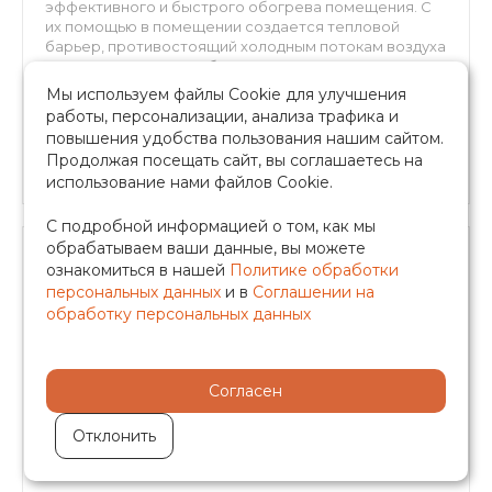
эффективного и быстрого обогрева помещения. С
их помощью в помещении создается тепловой
барьер, противостоящий холодным потокам воздуха
от стеклянных стен и больших окон. Прекрасно
встраиваются в структуру пола, оставаясь
Мы используем файлы Cookie для улучшения
невидимыми невооруженному взгляду. Могут
•
Производитель — Аskon
работы, персонализации, анализа трафика и
•
Длина — 2600
применяться для холодного кондиционирования.
повышения удобства пользования нашим сайтом.
Конвекторы АСКОН рекомендуются для отопления
•
Вес — 16,4
Продолжая посещать сайт, вы соглашаетесь на
жилых и нежилых помещений (с высокими окнами,
использование нами файлов Cookie.
витражами, террассами или стеклянными фасадами,
в помещениях с бассейном, где традиционные
отопительные приборы применить затруднительно).
С подробной информацией о том, как мы
Конвекторы можно использовать в качестве
обрабатываем ваши данные, вы можете
самостоятельного или дополнительного источника
45 600 руб.
ознакомиться в нашей
Политике обработки
тепла. Преимущества внутрипольных конвекторов
персональных данных
и в
Соглашении на
57 000 руб.
ASKON: экономия энергии и высокая динамика
обработку персональных данных
отопления; повышенная теплоотдача и
экологичность – корпус и декоративная решетка из
-
+
алюминия; надежность – теплообменник из
алюминиевого листа толщиной 0,5 мм;
Согласен
долговечность – труба теплообменника
в корзину
изготовлена из меди, D15 мм, толщина стенки 1мм.
Отклонить
Быстрый заказ