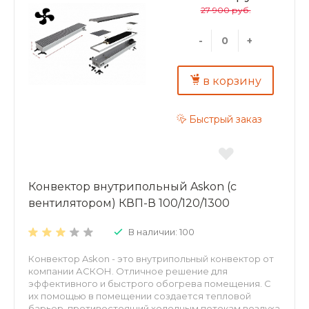
тепла. Преимущества внутрипольных конвекторов
27 900 руб.
ASKON: экономия энергии и высокая динамика
отопления; повышенная теплоотдача и
экологичность – корпус и декоративная решетка из
-
+
алюминия; надежность – теплообменник из
алюминиевого листа толщиной 0,5 мм;
долговечность – труба теплообменника
в корзину
изготовлена из меди, D15 мм, толщина стенки 1мм.
Быстрый заказ
Конвектор внутрипольный Askon (с
вентилятором) КВП-В 100/120/1300
В наличии: 100
Конвектор Askon - это внутрипольный конвектор от
компании АСКОН. Отличное решение для
эффективного и быстрого обогрева помещения. С
их помощью в помещении создается тепловой
барьер, противостоящий холодным потокам воздуха