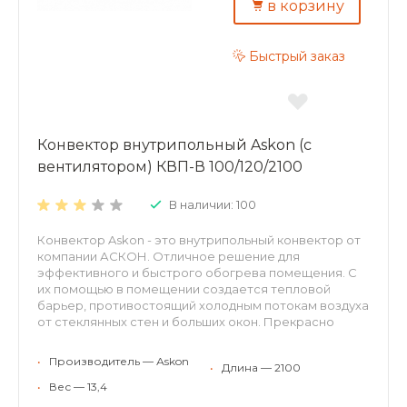
долговечность – труба теплообменника
в корзину
изготовлена из меди, D15 мм, толщина стенки 1мм.
Быстрый заказ
Конвектор внутрипольный Askon (с
вентилятором) КВП-В 100/120/2100
В наличии: 100
Конвектор Askon - это внутрипольный конвектор от
компании АСКОН. Отличное решение для
эффективного и быстрого обогрева помещения. С
их помощью в помещении создается тепловой
барьер, противостоящий холодным потокам воздуха
от стеклянных стен и больших окон. Прекрасно
встраиваются в структуру пола, оставаясь
невидимыми невооруженному взгляду. Могут
•
Производитель — Аskon
•
Длина — 2100
применяться для холодного кондиционирования.
Конвекторы АСКОН рекомендуются для отопления
•
Вес — 13,4
жилых и нежилых помещений (с высокими окнами,