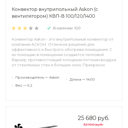
Конвектор внутрипольный Askon (с
вентилятором) КВП-В 100/120/1400
В наличии: 100
Конвектор Askon - это внутрипольный конвектор от
компании АСКОН. Отличное решение для
эффективного и быстрого обогрева помещения. С
их помощью в помещении создается тепловой
барьер, противостоящий холодным потокам воздуха
от стеклянных стен и больших окон. Прекрасно
встраиваются в структуру пола, оставаясь
невидимыми невооруженному взгляду. Могут
•
Производитель — Аskon
•
Длина — 1400
применяться для холодного кондиционирования.
Конвекторы АСКОН рекомендуются для отопления
•
Вес — 9,2
жилых и нежилых помещений (с высокими окнами,
витражами, террассами или стеклянными фасадами,
в помещениях с бассейном, где традиционные
отопительные приборы применить затруднительно).
Конвекторы можно использовать в качестве
самостоятельного или дополнительного источника
25 680 руб.
тепла. Преимущества внутрипольных конвекторов
32 100 руб.
ASKON: экономия энергии и высокая динамика