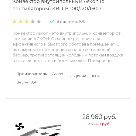
Конвектор внутрипольный Askon (с
вентилятором) КВП-В 100/120/1600
В наличии: 100
Конвектор Askon - это внутрипольный конвектор от
компании АСКОН. Отличное решение для
эффективного и быстрого обогрева помещения. С
их помощью в помещении создается тепловой
барьер, противостоящий холодным потокам воздуха
от стеклянных стен и больших окон. Прекрасно
встраиваются в структуру пола, оставаясь
невидимыми невооруженному взгляду. Могут
•
Производитель — Аskon
•
Длина — 1600
применяться для холодного кондиционирования.
Конвекторы АСКОН рекомендуются для отопления
•
Вес — 10,4
жилых и нежилых помещений (с высокими окнами,
витражами, террассами или стеклянными фасадами,
в помещениях с бассейном, где традиционные
отопительные приборы применить затруднительно).
Конвекторы можно использовать в качестве
самостоятельного или дополнительного источника
28 960 руб.
тепла. Преимущества внутрипольных конвекторов
36 200 руб.
ASKON: экономия энергии и высокая динамика
отопления; повышенная теплоотдача и