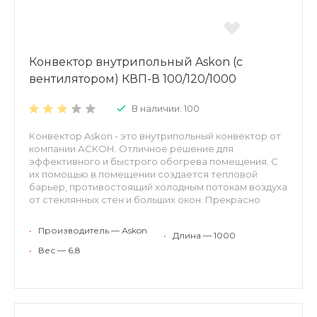
Конвектор внутрипольный Askon (с
вентилятором) КВП-В 100/120/1000
В наличии: 100
Конвектор Askon - это внутрипольный конвектор от
компании АСКОН. Отличное решение для
эффективного и быстрого обогрева помещения. С
их помощью в помещении создается тепловой
барьер, противостоящий холодным потокам воздуха
от стеклянных стен и больших окон. Прекрасно
встраиваются в структуру пола, оставаясь
невидимыми невооруженному взгляду. Могут
•
Производитель — Аskon
•
Длина — 1000
применяться для холодного кондиционирования.
Конвекторы АСКОН рекомендуются для отопления
•
Вес — 6,8
жилых и нежилых помещений (с высокими окнами,
витражами, террассами или стеклянными фасадами,
в помещениях с бассейном, где традиционные
отопительные приборы применить затруднительно).
Конвекторы можно использовать в качестве