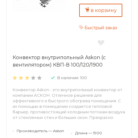
алюминиевого листа толщиной 0,5 мм;
долговечность – труба теплообменника
в корзину
изготовлена из меди, D15 мм, толщина стенки 1мм.
Быстрый заказ
Конвектор внутрипольный Askon (с
вентилятором) КВП-В 100/120/1900
В наличии: 100
Конвектор Askon - это внутрипольный конвектор от
компании АСКОН. Отличное решение для
эффективного и быстрого обогрева помещения. С
их помощью в помещении создается тепловой
барьер, противостоящий холодным потокам воздуха
от стеклянных стен и больших окон. Прекрасно
встраиваются в структуру пола, оставаясь
невидимыми невооруженному взгляду. Могут
•
Производитель — Аskon
•
Длина — 1900
применяться для холодного кондиционирования.