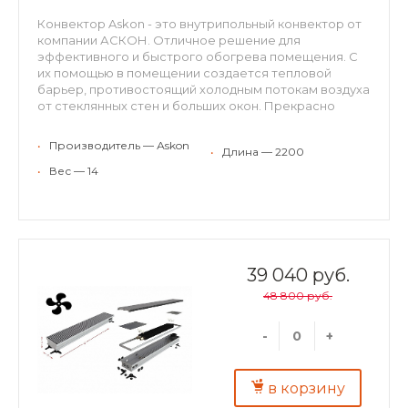
Конвектор Askon - это внутрипольный конвектор от
компании АСКОН. Отличное решение для
эффективного и быстрого обогрева помещения. С
их помощью в помещении создается тепловой
барьер, противостоящий холодным потокам воздуха
от стеклянных стен и больших окон. Прекрасно
встраиваются в структуру пола, оставаясь
невидимыми невооруженному взгляду. Могут
•
Производитель — Аskon
•
Длина — 2200
применяться для холодного кондиционирования.
Конвекторы АСКОН рекомендуются для отопления
•
Вес — 14
жилых и нежилых помещений (с высокими окнами,
витражами, террассами или стеклянными фасадами,
в помещениях с бассейном, где традиционные
отопительные приборы применить затруднительно).
Конвекторы можно использовать в качестве
самостоятельного или дополнительного источника
39 040 руб.
тепла. Преимущества внутрипольных конвекторов
48 800 руб.
ASKON: экономия энергии и высокая динамика
отопления; повышенная теплоотдача и
экологичность – корпус и декоративная решетка из
-
+
алюминия; надежность – теплообменник из
алюминиевого листа толщиной 0,5 мм;
долговечность – труба теплообменника
в корзину
изготовлена из меди, D15 мм, толщина стенки 1мм.