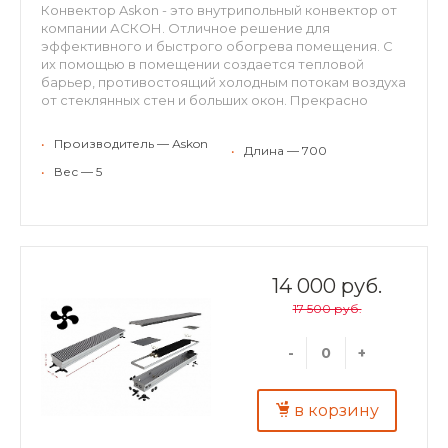
Конвектор Askon - это внутрипольный конвектор от
компании АСКОН. Отличное решение для
эффективного и быстрого обогрева помещения. С
их помощью в помещении создается тепловой
барьер, противостоящий холодным потокам воздуха
от стеклянных стен и больших окон. Прекрасно
встраиваются в структуру пола, оставаясь
невидимыми невооруженному взгляду. Могут
•
Производитель — Аskon
•
Длина — 700
применяться для холодного кондиционирования.
Конвекторы АСКОН рекомендуются для отопления
•
Вес — 5
жилых и нежилых помещений (с высокими окнами,
витражами, террассами или стеклянными фасадами,
в помещениях с бассейном, где традиционные
отопительные приборы применить затруднительно).
Конвекторы можно использовать в качестве
самостоятельного или дополнительного источника
14 000 руб.
тепла. Преимущества внутрипольных конвекторов
17 500 руб.
ASKON: экономия энергии и высокая динамика
отопления; повышенная теплоотдача и
экологичность – корпус и декоративная решетка из
-
+
алюминия; надежность – теплообменник из
алюминиевого листа толщиной 0,5 мм;
долговечность – труба теплообменника
в корзину
изготовлена из меди, D15 мм, толщина стенки 1мм.