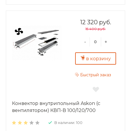
в помещениях с бассейном, где традиционные
отопительные приборы применить затруднительно).
Конвекторы можно использовать в качестве
самостоятельного или дополнительного источника
12 320 руб.
тепла. Преимущества внутрипольных конвекторов
15 400 руб.
ASKON: экономия энергии и высокая динамика
отопления; повышенная теплоотдача и
экологичность – корпус и декоративная решетка из
-
+
алюминия; надежность – теплообменник из
алюминиевого листа толщиной 0,5 мм;
долговечность – труба теплообменника
в корзину
изготовлена из меди, D15 мм, толщина стенки 1мм.
Быстрый заказ
Конвектор внутрипольный Askon (с
вентилятором) КВП-В 100/120/700
В наличии: 100