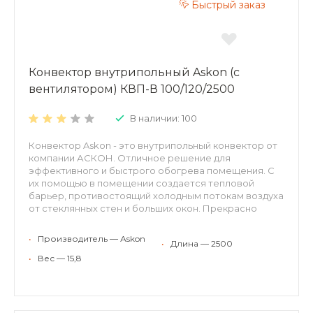
Быстрый заказ
Конвектор внутрипольный Askon (с
вентилятором) КВП-В 100/120/2500
В наличии: 100
Конвектор Askon - это внутрипольный конвектор от
компании АСКОН. Отличное решение для
эффективного и быстрого обогрева помещения. С
их помощью в помещении создается тепловой
барьер, противостоящий холодным потокам воздуха
от стеклянных стен и больших окон. Прекрасно
встраиваются в структуру пола, оставаясь
невидимыми невооруженному взгляду. Могут
•
Производитель — Аskon
•
Длина — 2500
применяться для холодного кондиционирования.
Конвекторы АСКОН рекомендуются для отопления
•
Вес — 15,8
жилых и нежилых помещений (с высокими окнами,
витражами, террассами или стеклянными фасадами,
в помещениях с бассейном, где традиционные
отопительные приборы применить затруднительно).