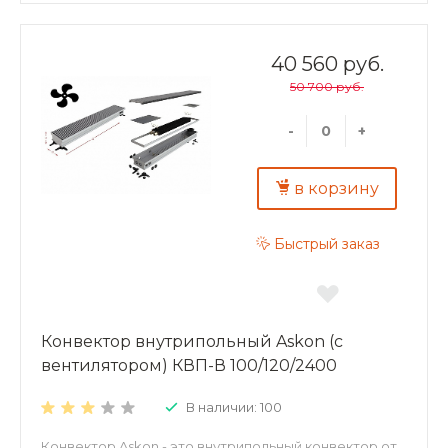
в помещениях с бассейном, где традиционные
отопительные приборы применить затруднительно).
Конвекторы можно использовать в качестве
самостоятельного или дополнительного источника
40 560 руб.
тепла. Преимущества внутрипольных конвекторов
50 700 руб.
ASKON: экономия энергии и высокая динамика
отопления; повышенная теплоотдача и
экологичность – корпус и декоративная решетка из
-
+
алюминия; надежность – теплообменник из
алюминиевого листа толщиной 0,5 мм;
долговечность – труба теплообменника
в корзину
изготовлена из меди, D15 мм, толщина стенки 1мм.
Быстрый заказ
Конвектор внутрипольный Askon (с
вентилятором) КВП-В 100/120/2400
В наличии: 100
Конвектор Askon - это внутрипольный конвектор от