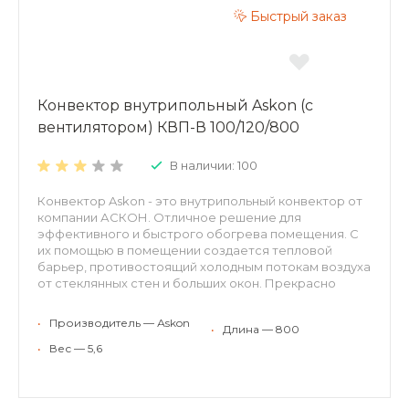
Быстрый заказ
Конвектор внутрипольный Askon (с
вентилятором) КВП-В 100/120/800
В наличии: 100
Конвектор Askon - это внутрипольный конвектор от
компании АСКОН. Отличное решение для
эффективного и быстрого обогрева помещения. С
их помощью в помещении создается тепловой
барьер, противостоящий холодным потокам воздуха
от стеклянных стен и больших окон. Прекрасно
встраиваются в структуру пола, оставаясь
невидимыми невооруженному взгляду. Могут
•
Производитель — Аskon
•
Длина — 800
применяться для холодного кондиционирования.
Конвекторы АСКОН рекомендуются для отопления
•
Вес — 5,6
жилых и нежилых помещений (с высокими окнами,
витражами, террассами или стеклянными фасадами,
в помещениях с бассейном, где традиционные