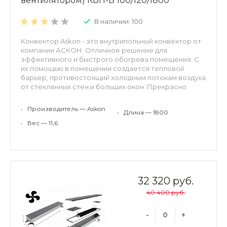
вентилятором) КВП-В 100/120/1800
В наличии: 100
Конвектор Askon - это внутрипольный конвектор от
компании АСКОН. Отличное решение для
эффективного и быстрого обогрева помещения. С
их помощью в помещении создается тепловой
барьер, противостоящий холодным потокам воздуха
от стеклянных стен и больших окон. Прекрасно
встраиваются в структуру пола, оставаясь
невидимыми невооруженному взгляду. Могут
•
Производитель — Аskon
•
Длина — 1800
применяться для холодного кондиционирования.
Конвекторы АСКОН рекомендуются для отопления
•
Вес — 11,6
жилых и нежилых помещений (с высокими окнами,
витражами, террассами или стеклянными фасадами,
в помещениях с бассейном, где традиционные
отопительные приборы применить затруднительно).
Конвекторы можно использовать в качестве
самостоятельного или дополнительного источника
32 320 руб.
тепла. Преимущества внутрипольных конвекторов
40 400 руб.
ASKON: экономия энергии и высокая динамика
отопления; повышенная теплоотдача и
экологичность – корпус и декоративная решетка из
-
+
алюминия; надежность – теплообменник из