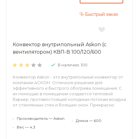
Быстрый заказ
Конвектор внутрипольный Askon (с
вентилятором) КВП-В 100/120/600
В наличии: 100
Конвектор Askon - это внутрипольный конвектор от
компании АСКОН. Отличное решение для
эффективного и быстрого обогрева помещения. С
их помощью в помещении создается тепловой
барьер, противостоящий холодным потокам воздуха
от стеклянных стен и больших окон. Прекрасно
встраиваются в структуру пола, оставаясь
невидимыми невооруженному взгляду. Могут
•
Производитель — Аskon
•
Длина — 600
применяться для холодного кондиционирования.
Конвекторы АСКОН рекомендуются для отопления
•
Вес — 4,3
жилых и нежилых помещений (с высокими окнами,
витражами, террассами или стеклянными фасадами,