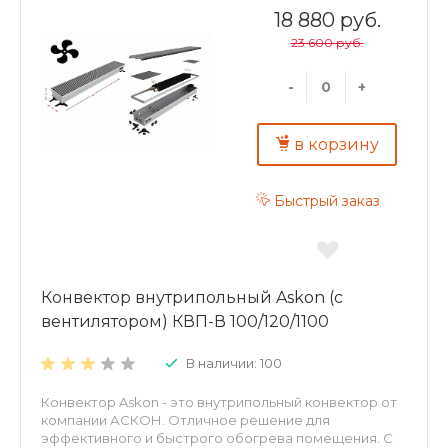
самостоятельного или дополнительного источника
18 880 руб.
тепла. Преимущества внутрипольных конвекторов
23 600 руб.
ASKON: экономия энергии и высокая динамика
отопления; повышенная теплоотдача и
экологичность – корпус и декоративная решетка из
-
+
алюминия; надежность – теплообменник из
алюминиевого листа толщиной 0,5 мм;
долговечность – труба теплообменника
в корзину
изготовлена из меди, D15 мм, толщина стенки 1мм.
Быстрый заказ
Конвектор внутрипольный Askon (с
вентилятором) КВП-В 100/120/1100
В наличии: 100
Конвектор Askon - это внутрипольный конвектор от
компании АСКОН. Отличное решение для
эффективного и быстрого обогрева помещения. С