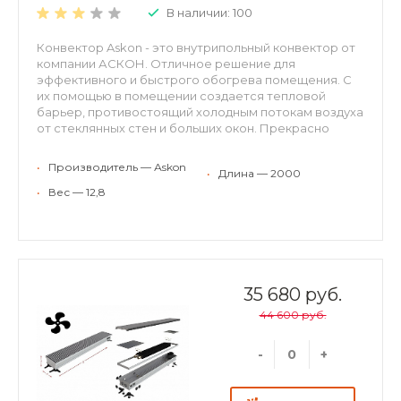
В наличии: 100
Конвектор Askon - это внутрипольный конвектор от
компании АСКОН. Отличное решение для
эффективного и быстрого обогрева помещения. С
их помощью в помещении создается тепловой
барьер, противостоящий холодным потокам воздуха
от стеклянных стен и больших окон. Прекрасно
встраиваются в структуру пола, оставаясь
невидимыми невооруженному взгляду. Могут
•
Производитель — Аskon
•
Длина — 2000
применяться для холодного кондиционирования.
Конвекторы АСКОН рекомендуются для отопления
•
Вес — 12,8
жилых и нежилых помещений (с высокими окнами,
витражами, террассами или стеклянными фасадами,
в помещениях с бассейном, где традиционные
отопительные приборы применить затруднительно).
Конвекторы можно использовать в качестве
самостоятельного или дополнительного источника
35 680 руб.
тепла. Преимущества внутрипольных конвекторов
44 600 руб.
ASKON: экономия энергии и высокая динамика
отопления; повышенная теплоотдача и
экологичность – корпус и декоративная решетка из
-
+
алюминия; надежность – теплообменник из
алюминиевого листа толщиной 0,5 мм;