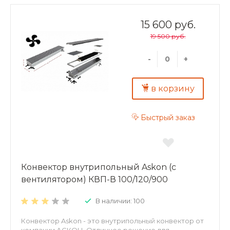
отопительные приборы применить затруднительно).
Конвекторы можно использовать в качестве
самостоятельного или дополнительного источника
15 600 руб.
тепла. Преимущества внутрипольных конвекторов
19 500 руб.
ASKON: экономия энергии и высокая динамика
отопления; повышенная теплоотдача и
экологичность – корпус и декоративная решетка из
-
+
алюминия; надежность – теплообменник из
алюминиевого листа толщиной 0,5 мм;
долговечность – труба теплообменника
в корзину
изготовлена из меди, D15 мм, толщина стенки 1мм.
Быстрый заказ
Конвектор внутрипольный Askon (с
вентилятором) КВП-В 100/120/900
В наличии: 100
Конвектор Askon - это внутрипольный конвектор от