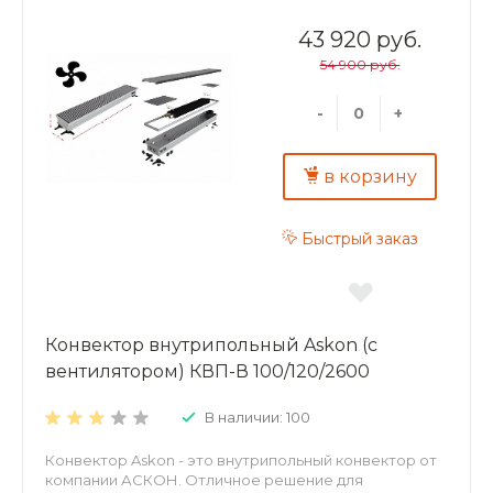
Конвекторы можно использовать в качестве
самостоятельного или дополнительного источника
43 920 руб.
тепла. Преимущества внутрипольных конвекторов
54 900 руб.
ASKON: экономия энергии и высокая динамика
отопления; повышенная теплоотдача и
экологичность – корпус и декоративная решетка из
-
+
алюминия; надежность – теплообменник из
алюминиевого листа толщиной 0,5 мм;
долговечность – труба теплообменника
в корзину
изготовлена из меди, D15 мм, толщина стенки 1мм.
Быстрый заказ
Конвектор внутрипольный Askon (с
вентилятором) КВП-В 100/120/2600
В наличии: 100
Конвектор Askon - это внутрипольный конвектор от
компании АСКОН. Отличное решение для