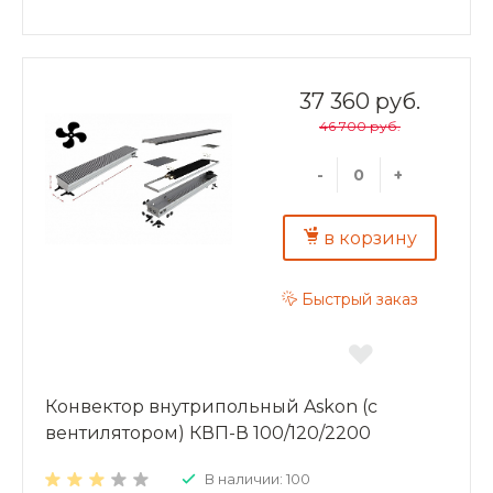
витражами, террассами или стеклянными фасадами,
в помещениях с бассейном, где традиционные
отопительные приборы применить затруднительно).
Конвекторы можно использовать в качестве
самостоятельного или дополнительного источника
37 360 руб.
тепла. Преимущества внутрипольных конвекторов
46 700 руб.
ASKON: экономия энергии и высокая динамика
отопления; повышенная теплоотдача и
экологичность – корпус и декоративная решетка из
-
+
алюминия; надежность – теплообменник из
алюминиевого листа толщиной 0,5 мм;
долговечность – труба теплообменника
в корзину
изготовлена из меди, D15 мм, толщина стенки 1мм.
Быстрый заказ
Конвектор внутрипольный Askon (с
вентилятором) КВП-В 100/120/2200
В наличии: 100