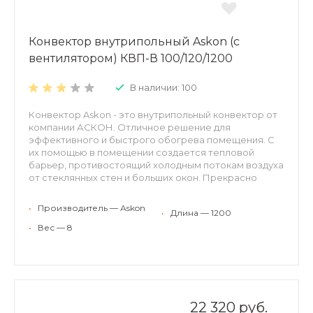
Конвектор внутрипольный Askon (с
вентилятором) КВП-В 100/120/1200
В наличии: 100
Конвектор Askon - это внутрипольный конвектор от
компании АСКОН. Отличное решение для
эффективного и быстрого обогрева помещения. С
их помощью в помещении создается тепловой
барьер, противостоящий холодным потокам воздуха
от стеклянных стен и больших окон. Прекрасно
встраиваются в структуру пола, оставаясь
невидимыми невооруженному взгляду. Могут
•
Производитель — Аskon
•
Длина — 1200
применяться для холодного кондиционирования.
Конвекторы АСКОН рекомендуются для отопления
•
Вес — 8
жилых и нежилых помещений (с высокими окнами,
витражами, террассами или стеклянными фасадами,
в помещениях с бассейном, где традиционные
отопительные приборы применить затруднительно).
Конвекторы можно использовать в качестве
самостоятельного или дополнительного источника
22 320 руб.