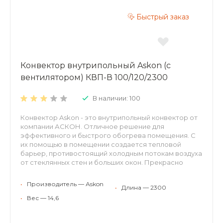
Быстрый заказ
Конвектор внутрипольный Askon (с
вентилятором) КВП-В 100/120/2300
В наличии: 100
Конвектор Askon - это внутрипольный конвектор от
компании АСКОН. Отличное решение для
эффективного и быстрого обогрева помещения. С
их помощью в помещении создается тепловой
барьер, противостоящий холодным потокам воздуха
от стеклянных стен и больших окон. Прекрасно
встраиваются в структуру пола, оставаясь
невидимыми невооруженному взгляду. Могут
•
Производитель — Аskon
•
Длина — 2300
применяться для холодного кондиционирования.
Конвекторы АСКОН рекомендуются для отопления
•
Вес — 14,6
жилых и нежилых помещений (с высокими окнами,
витражами, террассами или стеклянными фасадами,