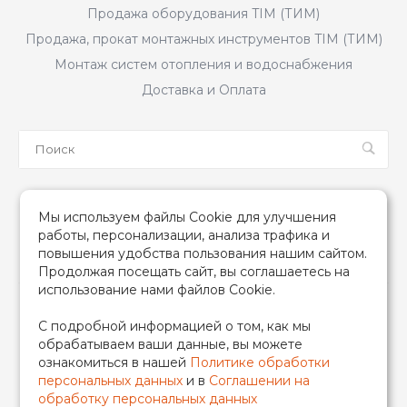
Продажа оборудования TIM (ТИМ)
Продажа, прокат монтажных инструментов TIM (ТИМ)
Монтаж систем отопления и водоснабжения
Доставка и Оплата
Мы в соцсетях
Мы используем файлы Cookie для улучшения
работы, персонализации, анализа трафика и
повышения удобства пользования нашим сайтом.
Продолжая посещать сайт, вы соглашаетесь на
использование нами файлов Cookie.
2026 © TIM (ТИМ) Инженерная сантехника, Все права
С подробной информацией о том, как мы
защищены
обрабатываем ваши данные, вы можете
ИП Гончаренко Надежда Николаевна
ознакомиться в нашей
Политике обработки
500708528433/319500700011740
персональных данных
и в
Соглашении на
обработку персональных данных