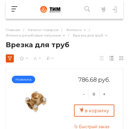
Главная
/
Каталог товаров
/
Фитинги
/
Фитинги резьбовые латунные
/
Врезка для труб
Врезка для труб
786.68 руб.
Новинка
-
+
в корзину
Быстрый заказ