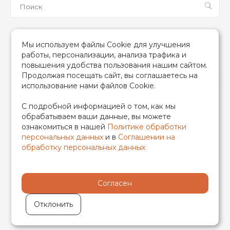
Мы в соцсетях
Мы используем файлы Cookie для улучшения
работы, персонализации, анализа трафика и
повышения удобства пользования нашим сайтом.
Продолжая посещать сайт, вы соглашаетесь на
использование нами файлов Cookie.
2026 © TIM (ТИМ) Инженерная сантехника, Все права
С подробной информацией о том, как мы
защищены
обрабатываем ваши данные, вы можете
ИП Гончаренко Надежда Николаевна
ознакомиться в нашей
Политике обработки
500708528433/319500700011740
персональных данных
и в
Соглашении на
обработку персональных данных
Согласен
Отклонить