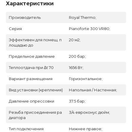
Характеристики
Производитель
Royal Thermo;
Серия
Pianoforte 300 VR80;
Эффективен для помещ. п
20 м2;
лощадью до
Предельное давление
200 бар;
Теплоотдача при Δt 70
1656 Вт;
Вариант размещения
Горизонтальное;
Вид установки (крепления)
Напольная / Настенная;
Давление опрессовки
37.5 бар;
Резьба присоединения ра
3/4 евроконус дюйм;
диатора
Тип подключения
Нижнее правое;