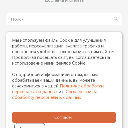
Доставка и Оплата
Мы в соцсетях
Мы используем файлы Cookie для улучшения
работы, персонализации, анализа трафика и
повышения удобства пользования нашим сайтом.
Продолжая посещать сайт, вы соглашаетесь на
использование нами файлов Cookie.
2026 © TIM (ТИМ) Инженерная сантехника, Все права
С подробной информацией о том, как мы
защищены
обрабатываем ваши данные, вы можете
ИП Гончаренко Надежда Николаевна
ознакомиться в нашей
Политике обработки
500708528433/319500700011740
персональных данных
и в
Соглашении на
обработку персональных данных
Согласен