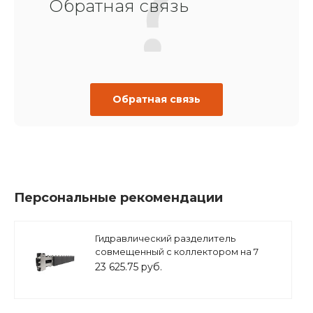
Обратная связь
Обратная связь
Персональные рекомендации
Гидравлический разделитель
совмещенный с коллектором на 7
контуров ( M7 ) из нерж. Стали, в
23 625.75 руб.
теплоизоляции, ZSb.1502.S.M7