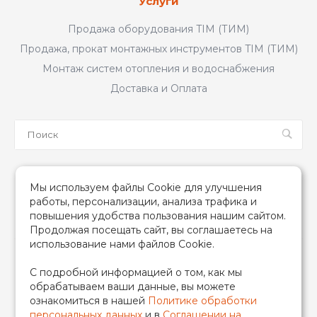
Услуги
Продажа оборудования TIM (ТИМ)
Продажа, прокат монтажных инструментов TIM (ТИМ)
Монтаж систем отопления и водоснабжения
Доставка и Оплата
Мы в соцсетях
Мы используем файлы Cookie для улучшения
работы, персонализации, анализа трафика и
повышения удобства пользования нашим сайтом.
Продолжая посещать сайт, вы соглашаетесь на
использование нами файлов Cookie.
2026 © TIM (ТИМ) Инженерная сантехника, Все права
С подробной информацией о том, как мы
защищены
обрабатываем ваши данные, вы можете
ИП Гончаренко Надежда Николаевна
ознакомиться в нашей
Политике обработки
500708528433/319500700011740
персональных данных
и в
Соглашении на