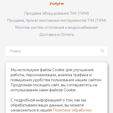
Услуги
Продажа оборудования TIM (ТИМ)
Продажа, прокат монтажных инструментов TIM (ТИМ)
Монтаж систем отопления и водоснабжения
Доставка и Оплата
Мы в соцсетях
Мы используем файлы Cookie для улучшения
работы, персонализации, анализа трафика и
повышения удобства пользования нашим сайтом.
Продолжая посещать сайт, вы соглашаетесь на
использование нами файлов Cookie.
2026 © TIM (ТИМ) Инженерная сантехника, Все права
С подробной информацией о том, как мы
защищены
обрабатываем ваши данные, вы можете
ИП Гончаренко Надежда Николаевна
ознакомиться в нашей
Политике обработки
500708528433/319500700011740