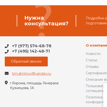
Нужна
Подробно ра
консультация?
подготовим
О компан
+7 (977) 574-68-78
+7 (495) 142-48-71
Новости
Статьи
Обратный звонок
Отзывы
Сертификат
tim.dmitrov@yandex.ru
Описание в
г.Яхрома, площадь Генерала
Пользовате
Кузнецова, 1А
соглашение
Политика
конфиденци