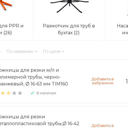
для PPR и
Размотчик для труб в
Наса
ки
(26)
бухтах
(2)
ин
По названию
По цене
ожницы для резки м/п и
олимерной трубы, черно-
ранжевый, Ø 16-63 мм TIM160
В наличии
ожницы для резки
еталлопластиковой трубы,Ø 16-42