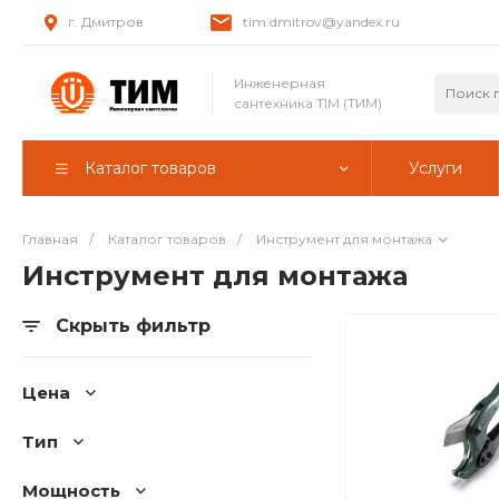
г. Дмитров
tim.dmitrov@yandex.ru
Инженерная
сантехника TIM (ТИМ)
Каталог товаров
Услуги
Главная
/
Каталог товаров
/
Инструмент для монтажа
Инструмент для монтажа
Скрыть фильтр
Цена
Тип
Мощность