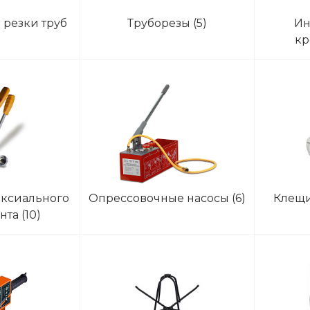
резки труб
Труборезы
(5)
Ин
)
кр
наполь
аксиального
Опрессовочные насосы
(6)
Клещи
ента
(10)