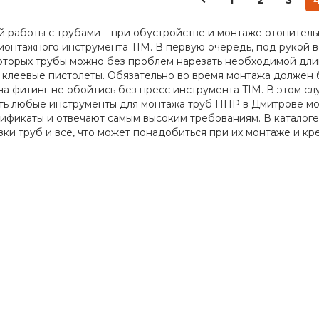
1
2
3
работы с трубами – при обустройстве и монтаже отопительн
монтажного инструмента TIM. В первую очередь, под рукой 
оторых трубы можно без проблем нарезать необходимой дли
клеевые пистолеты. Обязательно во время монтажа должен б
на фитинг не обойтись без пресс инструмента TIM. В этом с
ть любые инструменты для монтажа труб ППР в Дмитрове мо
ификаты и отвечают самым высоким требованиям. В каталог
зки труб и все, что может понадобиться при их монтаже и кр