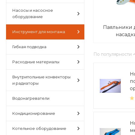
Насосы и насосное
оборудование
Паяльники 
Инструмент для монтажа
насад
Гибкая подводка
По популярности
Расходные материалы
Н
Внутрипольные конвекторы
п
и радиаторы
о
Водонагреватели
Кондиционирование
Н
Котельное оборудование
м