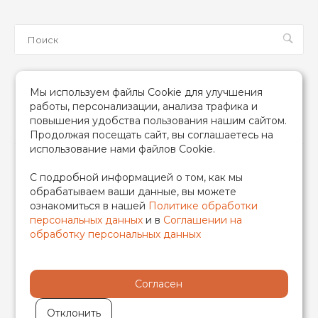
Мы в соцсетях
Мы используем файлы Cookie для улучшения
работы, персонализации, анализа трафика и
повышения удобства пользования нашим сайтом.
Продолжая посещать сайт, вы соглашаетесь на
использование нами файлов Cookie.
2026 © TIM (ТИМ) Инженерная сантехника, Все права
С подробной информацией о том, как мы
защищены
обрабатываем ваши данные, вы можете
ИП Гончаренко Надежда Николаевна
ознакомиться в нашей
Политике обработки
500708528433/319500700011740
персональных данных
и в
Соглашении на
обработку персональных данных
Согласен
Отклонить