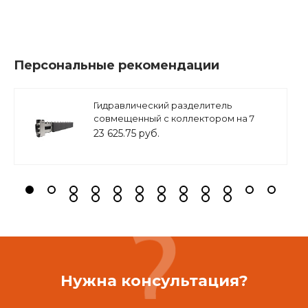
Персональные рекомендации
Гидравлический разделитель
совмещенный с коллектором на 7
контуров ( M7 ) из нерж. Стали, в
23 625.75 руб.
теплоизоляции, ZSb.1502.S.M7
Нужна консультация?