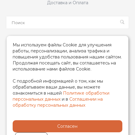
Доставка и Оплата
Мы в соцсетях
Мы используем файлы Cookie для улучшения
работы, персонализации, анализа трафика и
повышения удобства пользования нашим сайтом.
Продолжая посещать сайт, вы соглашаетесь на
использование нами файлов Cookie.
2026 © TIM (ТИМ) Инженерная сантехника, Все права
С подробной информацией о том, как мы
защищены
обрабатываем ваши данные, вы можете
ИП Гончаренко Надежда Николаевна
ознакомиться в нашей
Политике обработки
500708528433/319500700011740
персональных данных
и в
Соглашении на
обработку персональных данных
Согласен