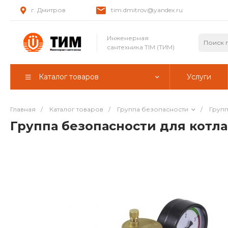
г. Дмитров
tim.dmitrov@yandex.ru
Инженерная
сантехника TIM (ТИМ)
Каталог товаров
Услуги
Главная
/
Каталог товаров
/
Группа безопасности
/
Групп
Группа безопасности для котла 