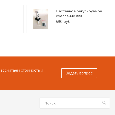
й
Настенное регулируемое
крепление для
с
расширительного бака (8-
590 руб.
 нерж.
25 л.) 3/4" белое, ASKON
рассчитаем стоимость и
Задать вопрос