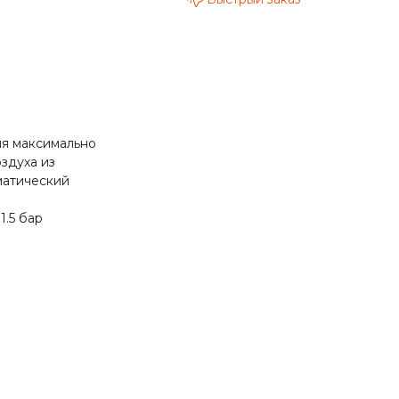
ия максимально
здуха из
матический
1.5 бар