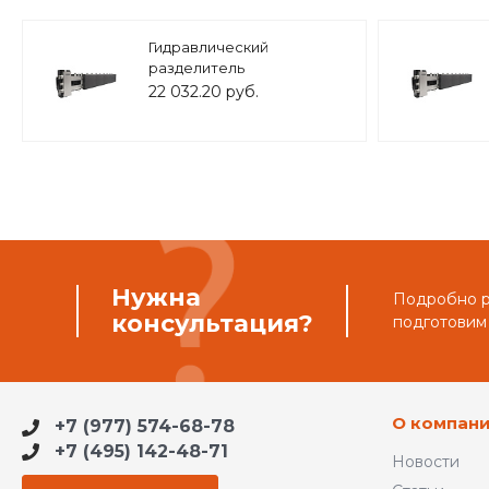
Гидравлический
разделитель
совмещенный с
22 032.20 руб.
коллектором на 7
контуров ( M7 ) из нерж.
Стали, в теплоизоляции,
ZSb.1502.S.M7
Нужна
Подробно ра
консультация?
подготовим
О компан
+7 (977) 574-68-78
+7 (495) 142-48-71
Новости