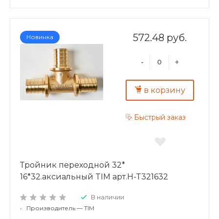
572.48 руб.
Новинка
-
+
в корзину
Быстрый заказ
Тройник переходной 32*
16*32.аксиальный TIM арт.H-T321632
В наличии
•
Производитель — TIM