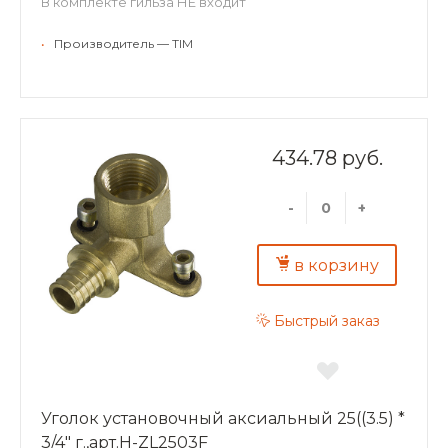
В комплекте гильза НЕ входит
•
Производитель — TIM
434.78 руб.
-
+
в корзину
Быстрый заказ
Уголок установочный аксиальный 25((3.5) *
3/4" г.,арт.H-ZL2503F