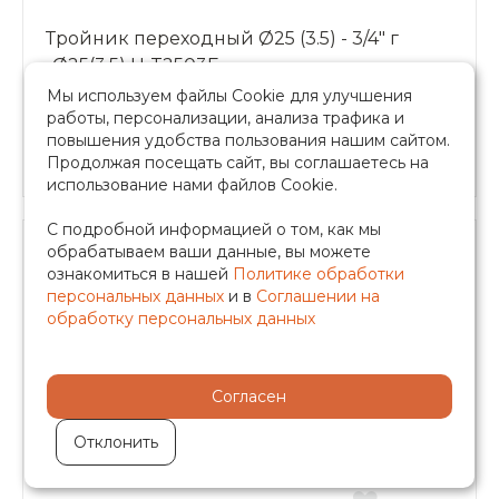
Тройник переходный Ø25 (3.5) - 3/4" г
-Ø25(3.5) H-T2503F
Мы используем файлы Cookie для улучшения
В наличии
работы, персонализации, анализа трафика и
•
Производитель — TIM
повышения удобства пользования нашим сайтом.
Продолжая посещать сайт, вы соглашаетесь на
использование нами файлов Cookie.
С подробной информацией о том, как мы
обрабатываем ваши данные, вы можете
281.78 руб.
ознакомиться в нашей
Политике обработки
персональных данных
и в
Соглашении на
обработку персональных данных
-
+
в корзину
Согласен
Отклонить
Быстрый заказ