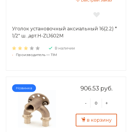
Быстрый заказ
Уголок установочный аксиальный 16(2.2) *
1/2" ш. ,арт.H-ZL1602M
В наличии
•
Производитель — TIM
906.53 руб.
Новинка
-
+
в корзину