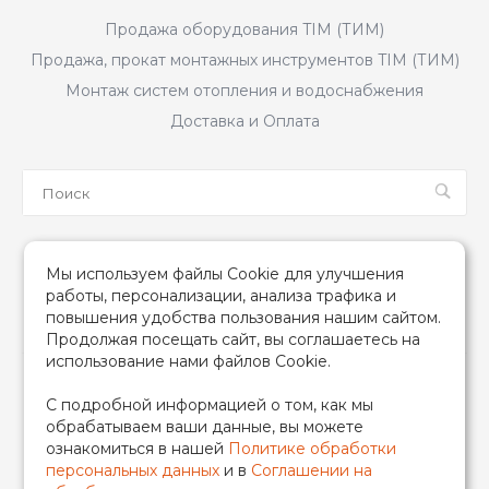
Продажа оборудования TIM (ТИМ)
Продажа, прокат монтажных инструментов TIM (ТИМ)
Монтаж систем отопления и водоснабжения
Доставка и Оплата
Мы в соцсетях
Мы используем файлы Cookie для улучшения
работы, персонализации, анализа трафика и
повышения удобства пользования нашим сайтом.
Продолжая посещать сайт, вы соглашаетесь на
использование нами файлов Cookie.
2026 © TIM (ТИМ) Инженерная сантехника, Все права
С подробной информацией о том, как мы
защищены
обрабатываем ваши данные, вы можете
ИП Гончаренко Надежда Николаевна
ознакомиться в нашей
Политике обработки
500708528433/319500700011740
персональных данных
и в
Соглашении на