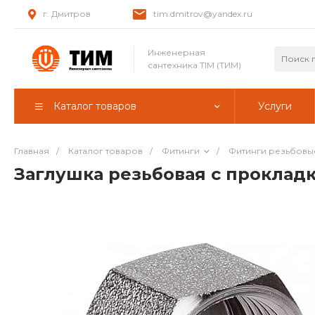
г. Дмитров
tim.dmitrov@yandex.ru
Инженерная
сантехника TIM (ТИМ)
Каталог товаров
Услуги
Главная
/
Каталог товаров
/
Фитинги
/
Фитинги резьбовы
Заглушка резьбовая с прокладк