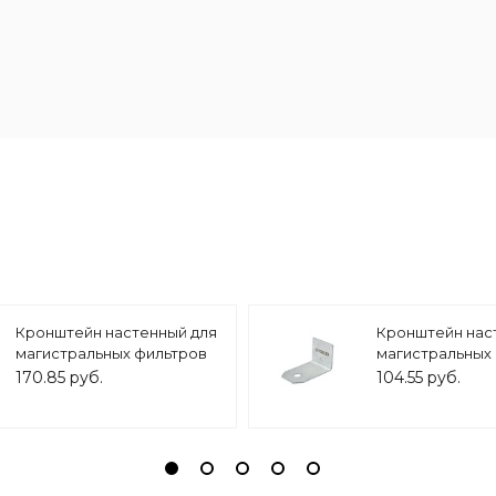
Кронштейн настенный для
Кронштейн нас
магистральных фильтров
магистральных
10 BB/ 20BB, арт.ZSm.2002
10 SL, арт.ZSm.2
170.85 руб.
104.55 руб.