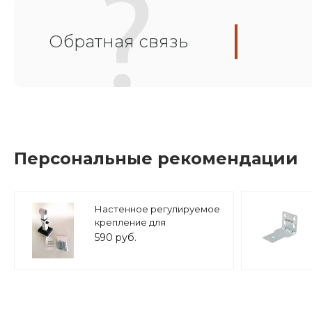
Обратная связь
Персональные рекомендации
Настенное регулируемое
крепление для
расширительного бака (8-
590 руб.
25 л.) 3/4" белое, ASKON