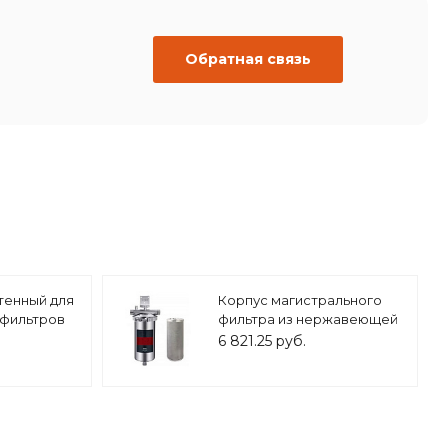
Обратная связь
тенный для
Корпус магистрального
 фильтров
фильтра из нержавеющей
001
стали 20ВВ 1" ZEISSLER,
6 821.25 руб.
арт.ZSm.2203.S.2006B