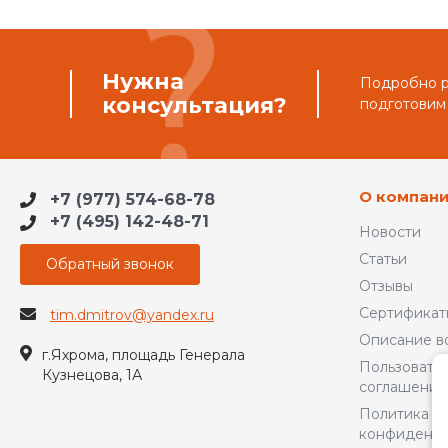
Нужна
Подробно ра
консультация?
подготовим
О компан
+7 (977) 574-68-78
+7 (495) 142-48-71
Новости
Статьи
Обратный звонок
Отзывы
Сертификат
tim.dmitrov@yandex.ru
Описание в
г.Яхрома, площадь Генерала
Пользовате
Кузнецова, 1А
соглашение
Политика
конфиденци