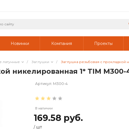
Новинки
Компания
Проекты
е латунные
/
Заглушки
/
Заглушка резьбовая с прокладкой н
ой никелированная 1* TIM M300-
Артикул:
M300-4
В наличии
169.58 руб.
/
шт