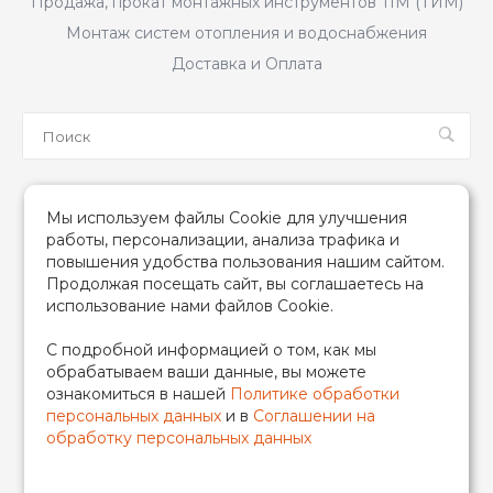
Продажа, прокат монтажных инструментов TIM (ТИМ)
Монтаж систем отопления и водоснабжения
Доставка и Оплата
Мы в соцсетях
Мы используем файлы Cookie для улучшения
работы, персонализации, анализа трафика и
повышения удобства пользования нашим сайтом.
Продолжая посещать сайт, вы соглашаетесь на
использование нами файлов Cookie.
2026 © TIM (ТИМ) Инженерная сантехника, Все права
С подробной информацией о том, как мы
защищены
обрабатываем ваши данные, вы можете
ИП Гончаренко Надежда Николаевна
ознакомиться в нашей
Политике обработки
500708528433/319500700011740
персональных данных
и в
Соглашении на
обработку персональных данных