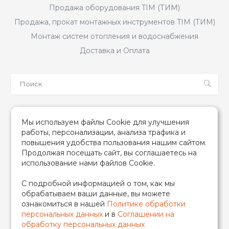
Продажа оборудования TIM (ТИМ)
Продажа, прокат монтажных инструментов TIM (ТИМ)
Монтаж систем отопления и водоснабжения
Доставка и Оплата
Мы в соцсетях
Мы используем файлы Cookie для улучшения
работы, персонализации, анализа трафика и
повышения удобства пользования нашим сайтом.
Продолжая посещать сайт, вы соглашаетесь на
использование нами файлов Cookie.
2026 © TIM (ТИМ) Инженерная сантехника, Все права
С подробной информацией о том, как мы
защищены
обрабатываем ваши данные, вы можете
ИП Гончаренко Надежда Николаевна
ознакомиться в нашей
Политике обработки
500708528433/319500700011740
персональных данных
и в
Соглашении на
обработку персональных данных