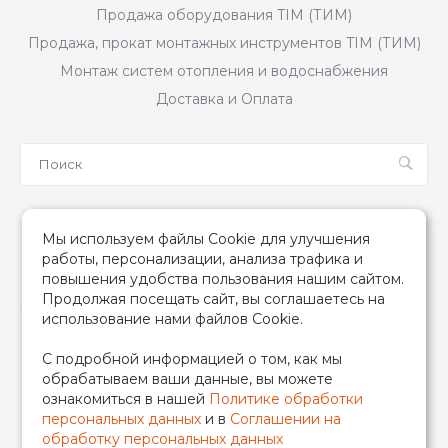
Продажа оборудования TIM (ТИМ)
Продажа, прокат монтажных инструментов TIM (ТИМ)
Монтаж систем отопления и водоснабжения
Доставка и Оплата
Мы в соцсетях
Мы используем файлы Cookie для улучшения
работы, персонализации, анализа трафика и
повышения удобства пользования нашим сайтом.
Продолжая посещать сайт, вы соглашаетесь на
использование нами файлов Cookie.
2026 © TIM (ТИМ) Инженерная сантехника, Все права
С подробной информацией о том, как мы
защищены
обрабатываем ваши данные, вы можете
ИП Гончаренко Надежда Николаевна
ознакомиться в нашей
Политике обработки
500708528433/319500700011740
персональных данных
и в
Соглашении на
обработку персональных данных