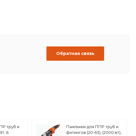
Обратная связь
ПР труб и
Паяльник для ППР труб и
Вт, 6
фитингов (20-63), (2000 вт),