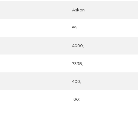
Аskon;
59;
4000;
7338;
400;
100;