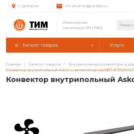
г. Дмитров
tim.dmitrov@yandex.ru
Инженерная
сантехника TIM (ТИМ)
Каталог товаров
Услуги
Главная
/
Каталог товаров
/
Внутрипольные конвекторы и ра
Конвектор внутрипольный Askon (с вентилятором) КВП-В 100/400/
Конвектор внутрипольный Askon