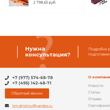
TIM WM-05
2 798.63 руб.
Нужна
Подробно ра
консультация?
подготовим
О компан
+7 (977) 574-68-78
+7 (495) 142-48-71
Новости
Статьи
Обратный звонок
Отзывы
Сертификат
tim.dmitrov@yandex.ru