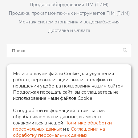
Продажа оборудования TIM (ТИМ)
Продажа, прокат монтажных инструментов TIM (ТИМ)
Монтаж систем отопления и водоснабжения
Доставка и Оплата
Мы в соцсетях
Мы используем файлы Cookie для улучшения
работы, персонализации, анализа трафика и
повышения удобства пользования нашим сайтом.
Продолжая посещать сайт, вы соглашаетесь на
использование нами файлов Cookie.
2026 © TIM (ТИМ) Инженерная сантехника, Все права
С подробной информацией о том, как мы
защищены
обрабатываем ваши данные, вы можете
ИП Гончаренко Надежда Николаевна
ознакомиться в нашей
Политике обработки
500708528433/319500700011740
персональных данных
и в
Соглашении на
обработку персональных данных