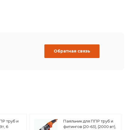
Обратная связь
ПР труб и
Паяльник для ППР труб и
Вт, 6
фитингов (20-63), (2000 вт),