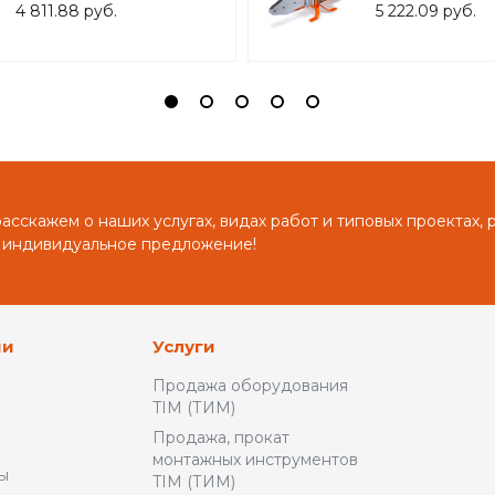
труб с цифровым
насадок (20-63)
4 811.88 руб.
5 222.09 руб.
дисплеем (20/25/32/40)(
ZEISSLER) ,арт.
ZTp.901.022040
сскажем о наших услугах, видах работ и типовых проектах, 
 индивидуальное предложение!
ии
Услуги
Продажа оборудования
TIM (ТИМ)
Продажа, прокат
монтажных инструментов
ы
TIM (ТИМ)