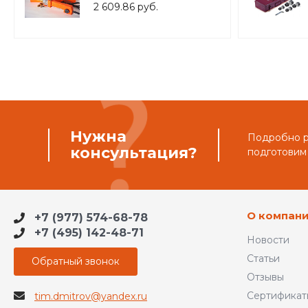
TIM WM-05
2 609.86 руб.
Нужна
Подробно ра
консультация?
подготовим
О компан
+7 (977) 574-68-78
+7 (495) 142-48-71
Новости
Статьи
Обратный звонок
Отзывы
Сертификат
tim.dmitrov@yandex.ru