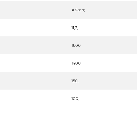
Аskon;
11,7;
1600;
1400;
150;
100;