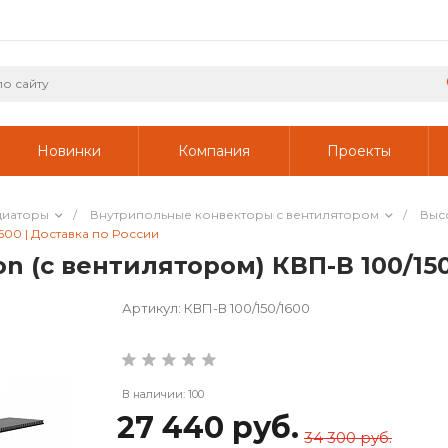
Новинки
Компания
Проекты
диаторы
/
Внутрипольные конвекторы с вентилятором
/
Выс
600 | Доставка по России
 (с вентилятором) КВП-В 100/150
Артикул:
КВП-В 100/150/1600
В наличии: 100
27 440 руб.
34 300 руб.