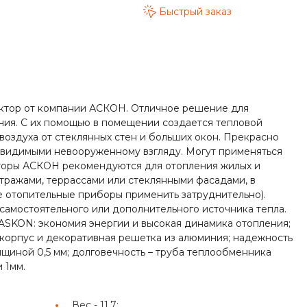
Быстрый заказ
ектор от компании АСКОН. Отличное решение для
ия. С их помощью в помещении создается тепловой
воздуха от стеклянных стен и больших окон. Прекрасно
невидимыми невооруженному взгляду. Могут применяться
торы АСКОН рекомендуются для отопления жилых и
тражами, террассами или стеклянными фасадами, в
 отопительные приборы применить затруднительно).
самостоятельного или дополнительного источника тепла.
ASKON: экономия энергии и высокая динамика отопления;
 корпус и декоративная решетка из алюминия; надежность
щиной 0,5 мм; долговечность – труба теплообменника
 1мм.
Вес -
11,7;