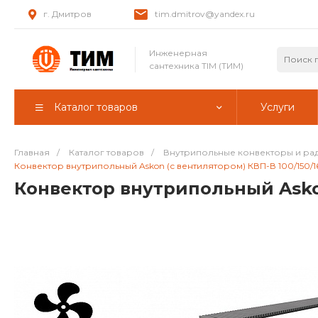
г. Дмитров
tim.dmitrov@yandex.ru
Инженерная
сантехника TIM (ТИМ)
Каталог товаров
Услуги
Главная
/
Каталог товаров
/
Внутрипольные конвекторы и ра
Конвектор внутрипольный Askon (с вентилятором) КВП-В 100/150/1
Конвектор внутрипольный Askon