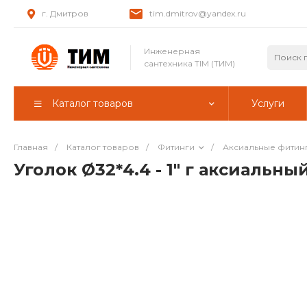
г. Дмитров
tim.dmitrov@yandex.ru
Инженерная
сантехника TIM (ТИМ)
Каталог товаров
Услуги
Главная
/
Каталог товаров
/
Фитинги
/
Аксиальные фитин
Уголок Ø32*4.4 - 1" г аксиальн