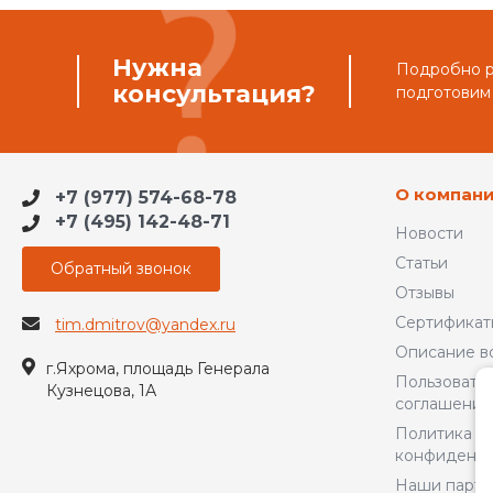
Нужна
Подробно ра
консультация?
подготовим
О компан
+7 (977) 574-68-78
+7 (495) 142-48-71
Новости
Статьи
Обратный звонок
Отзывы
Сертификат
tim.dmitrov@yandex.ru
Описание в
г.Яхрома, площадь Генерала
Пользовате
Кузнецова, 1А
соглашение
Политика
конфиденци
Наши парт