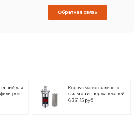
Обратная связь
тенный для
Корпус магистрального
 фильтров
фильтра из нержавеющей
001
стали 20ВВ 1" ZEISSLER,
6 361.15 руб.
арт.ZSm.2203.S.2006B