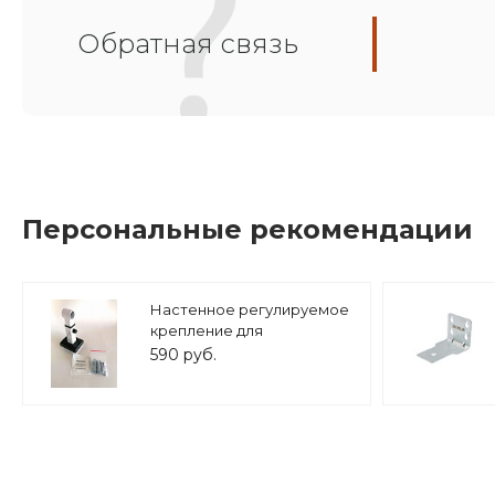
Обратная связь
Персональные рекомендации
Настенное регулируемое
крепление для
расширительного бака (8-
590 руб.
25 л.) 3/4" белое, ASKON