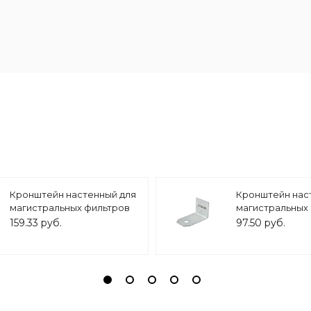
Кронштейн настенный для
Кронштейн нас
магистральных фильтров
магистральных
10 BB/ 20BB, арт.ZSm.2002
10 SL, арт.ZSm.2
159.33 руб.
97.50 руб.