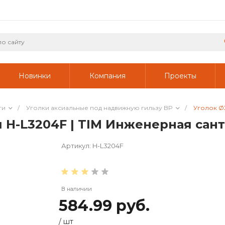
Новинки
Компания
Проекты
ги
/
Уголки аксиальные под надвижную гильзу BP
/
Уголок Ø3
ый H-L3204F | TIM Инженерная сан
Артикул:
H-L3204F
В наличии
584.99 руб.
/
шт