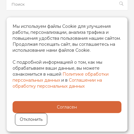
Мы в соцсетях
Мы используем файлы Cookie для улучшения
работы, персонализации, анализа трафика и
повышения удобства пользования нашим сайтом.
Продолжая посещать сайт, вы соглашаетесь на
использование нами файлов Cookie.
2026 © TIM (ТИМ) Инженерная сантехника, Все права
С подробной информацией о том, как мы
защищены
обрабатываем ваши данные, вы можете
ИП Гончаренко Надежда Николаевна
ознакомиться в нашей
Политике обработки
500708528433/319500700011740
персональных данных
и в
Соглашении на
обработку персональных данных
Согласен
Отклонить