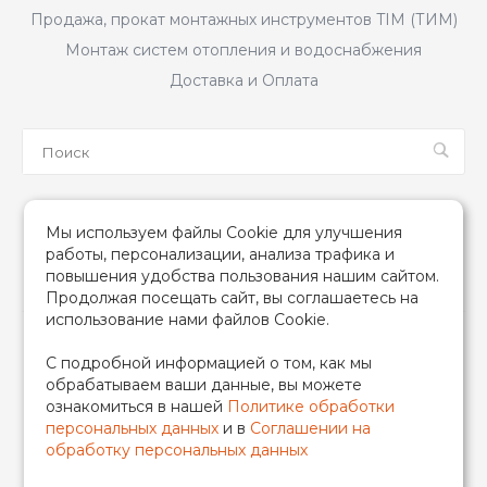
Продажа, прокат монтажных инструментов TIM (ТИМ)
Монтаж систем отопления и водоснабжения
Доставка и Оплата
Мы в соцсетях
Мы используем файлы Cookie для улучшения
работы, персонализации, анализа трафика и
повышения удобства пользования нашим сайтом.
Продолжая посещать сайт, вы соглашаетесь на
использование нами файлов Cookie.
2026 © TIM (ТИМ) Инженерная сантехника, Все права
С подробной информацией о том, как мы
защищены
обрабатываем ваши данные, вы можете
ИП Гончаренко Надежда Николаевна
ознакомиться в нашей
Политике обработки
500708528433/319500700011740
персональных данных
и в
Соглашении на
обработку персональных данных