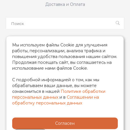
Доставка и Оплата
Мы в соцсетях
Мы используем файлы Cookie для улучшения
работы, персонализации, анализа трафика и
повышения удобства пользования нашим сайтом.
Продолжая посещать сайт, вы соглашаетесь на
использование нами файлов Cookie.
2026 © TIM (ТИМ) Инженерная сантехника, Все права
С подробной информацией о том, как мы
защищены
обрабатываем ваши данные, вы можете
ИП Гончаренко Надежда Николаевна
ознакомиться в нашей
Политике обработки
500708528433/319500700011740
персональных данных
и в
Соглашении на
обработку персональных данных
Согласен