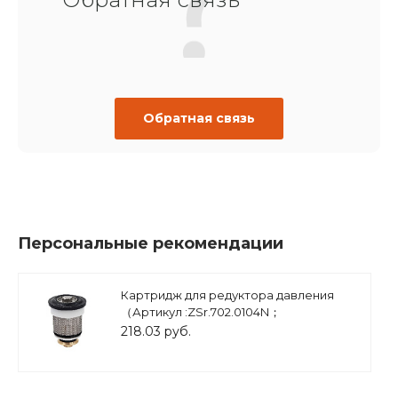
Обратная связь
Персональные рекомендации
Картридж для редуктора давления
（Артикул :ZSr.702.0104N；
ZSr.702.0105N ), арт.ZSr.700.0201
218.03 руб.