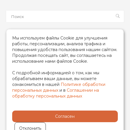
Мы в соцсетях
Мы используем файлы Cookie для улучшения
работы, персонализации, анализа трафика и
повышения удобства пользования нашим сайтом.
Продолжая посещать сайт, вы соглашаетесь на
использование нами файлов Cookie.
2026 © TIM (ТИМ) Инженерная сантехника, Все права
С подробной информацией о том, как мы
защищены
обрабатываем ваши данные, вы можете
ИП Гончаренко Надежда Николаевна
ознакомиться в нашей
Политике обработки
500708528433/319500700011740
персональных данных
и в
Соглашении на
обработку персональных данных
Согласен
Отклонить