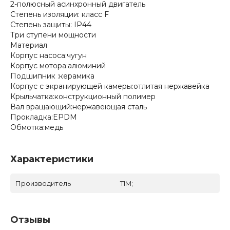
2-полюсный асинхронный двигатель
Степень изоляции: класс F
Степень защиты: IP44
Три ступени мощности
Материал
Корпус насоса:чугун
Корпус мотора:алюминий
Подшипник :керамика
Корпус с экранирующей камеры:отлитая нержавейка
Крыльчатка:конструкционный полимер
Вал вращающий:нержавеющая сталь
Прокладка:EPDM
Обмотка:медь
Характеристики
Производитель
TIM;
Отзывы