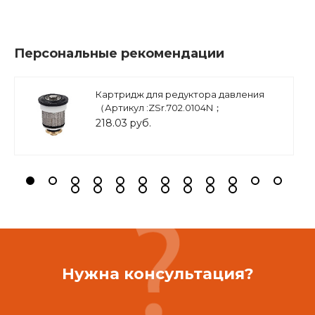
Персональные рекомендации
Картридж для редуктора давления
（Артикул :ZSr.702.0104N；
ZSr.702.0105N ), арт.ZSr.700.0201
218.03 руб.
Нужна консультация?