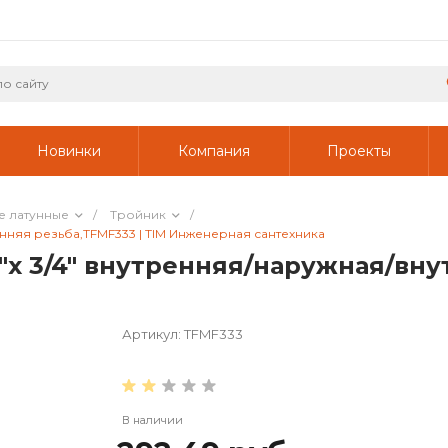
Новинки
Компания
Проекты
е латунные
/
Тройник
/
енняя резьба,TFMF333 | TIM Инженерная сантехника
4"x 3/4" внутренняя/наружная/вну
Артикул:
TFMF333
В наличии