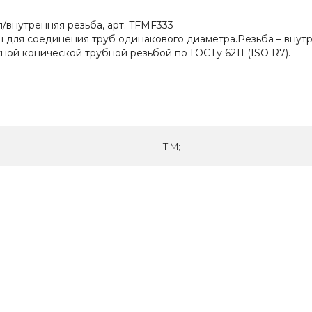
я/внутренняя резьба, арт. TFMF333
чен для соединения труб одинакового диаметра.Резьба – вну
жной конической трубной резьбой по ГОСТу 6211 (ISO R7).
TIM;