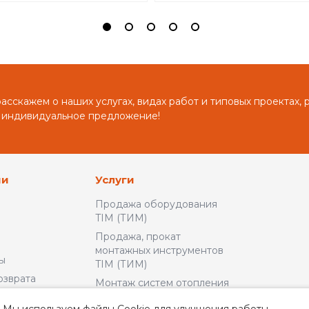
сскажем о наших услугах, видах работ и типовых проектах, 
 индивидуальное предложение!
ии
Услуги
Продажа оборудования
TIM (ТИМ)
Продажа, прокат
монтажных инструментов
ы
TIM (ТИМ)
озврата
Монтаж систем отопления
и водоснабжения
льское