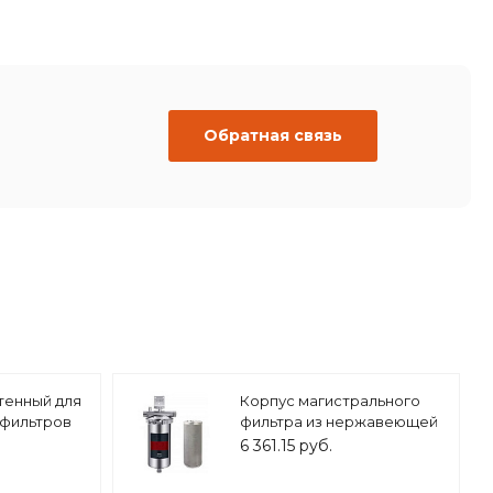
Обратная связь
тенный для
Корпус магистрального
 фильтров
фильтра из нержавеющей
001
стали 20ВВ 1" ZEISSLER,
6 361.15 руб.
арт.ZSm.2203.S.2006B