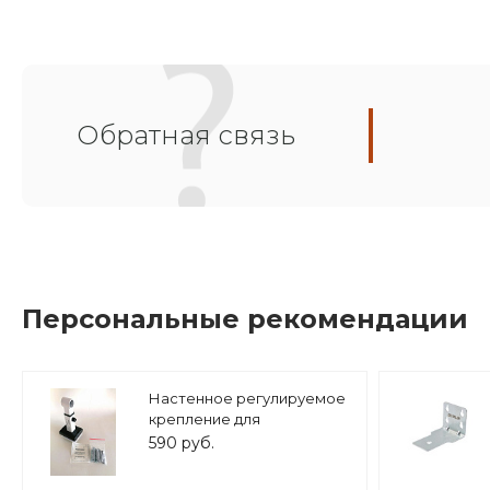
Обратная связь
Персональные рекомендации
Настенное регулируемое
крепление для
расширительного бака (8-
590 руб.
25 л.) 3/4" белое, ASKON