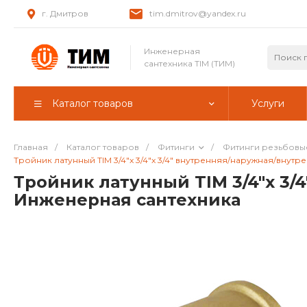
г. Дмитров
tim.dmitrov@yandex.ru
Инженерная
сантехника TIM (ТИМ)
Каталог товаров
Услуги
Главная
/
Каталог товаров
/
Фитинги
/
Фитинги резьбовы
Тройник латунный TIM 3/4"x 3/4"x 3/4" внутренняя/наружная/внутр
Тройник латунный TIM 3/4"x 3/
Инженерная сантехника