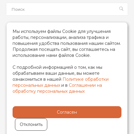
Мы в соцсетях
Мы используем файлы Cookie для улучшения
работы, персонализации, анализа трафика и
повышения удобства пользования нашим сайтом.
Продолжая посещать сайт, вы соглашаетесь на
использование нами файлов Cookie.
2026 © TIM (ТИМ) Инженерная сантехника, Все права
С подробной информацией о том, как мы
защищены
обрабатываем ваши данные, вы можете
ИП Гончаренко Надежда Николаевна
ознакомиться в нашей
Политике обработки
500708528433/319500700011740
персональных данных
и в
Соглашении на
обработку персональных данных
Согласен
Отклонить