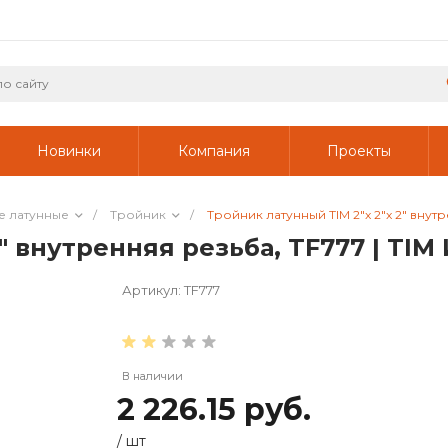
Новинки
Компания
Проекты
е латунные
/
Тройник
/
Тройник латунный TIM 2"x 2"x 2" внут
2" внутренняя резьба, TF777 | TI
Артикул:
TF777
В наличии
2 226.15 руб.
/
шт