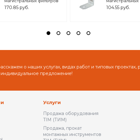
магистральных фильтров
магистральных
10 BB/ 20BB, арт.ZSm.2002
10 SL, арт.ZSm.2
170.85 руб.
104.55 руб.
сскажем о наших услугах, видах работ и типовых проектах, 
 индивидуальное предложение!
ии
Услуги
Продажа оборудования
TIM (ТИМ)
Продажа, прокат
монтажных инструментов
ы