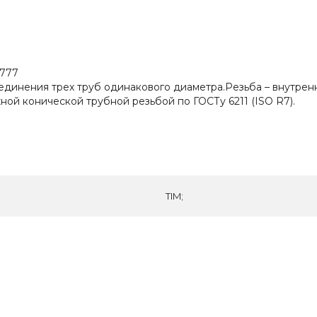
F777
оединения трех труб одинакового диаметра.Резьба – внутрен
жной конической трубной резьбой по ГОСТу 6211 (ISO R7).
TIM;