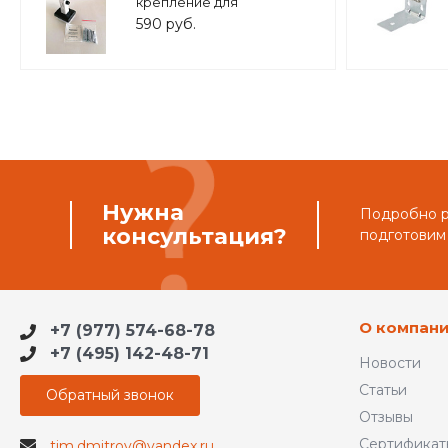
крепление для
расширительного бака (8-
590 руб.
25 л.) 3/4" белое, ASKON
Нужна
Подробно ра
консультация?
подготовим
О компан
+7 (977) 574-68-78
+7 (495) 142-48-71
Новости
Статьи
Обратный звонок
Отзывы
Сертификат
tim.dmitrov@yandex.ru