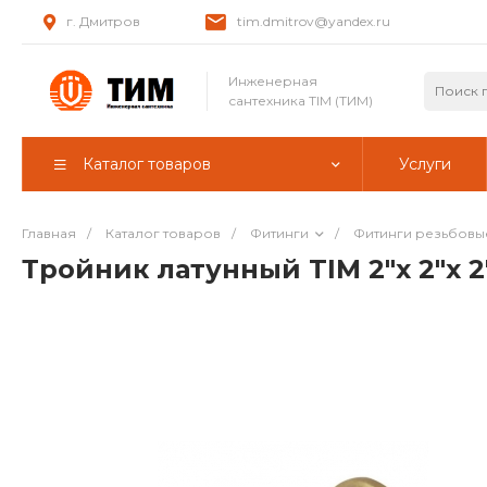
г. Дмитров
tim.dmitrov@yandex.ru
Инженерная
сантехника TIM (ТИМ)
Каталог товаров
Услуги
Главная
/
Каталог товаров
/
Фитинги
/
Фитинги резьбовы
Тройник латунный TIM 2"x 2"x 