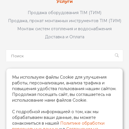
Услуги
Продажа оборудования TIM (ТИМ)
Продажа, прокат монтажных инструментов TIM (ТИМ)
Монтаж систем отопления и водоснабжения
Доставка и Оплата
Мы в соцсетях
Мы используем файлы Cookie для улучшения
работы, персонализации, анализа трафика и
повышения удобства пользования нашим сайтом.
Продолжая посещать сайт, вы соглашаетесь на
использование нами файлов Cookie.
2026 © TIM (ТИМ) Инженерная сантехника, Все права
С подробной информацией о том, как мы
защищены
обрабатываем ваши данные, вы можете
ИП Гончаренко Надежда Николаевна
ознакомиться в нашей
Политике обработки
500708528433/319500700011740