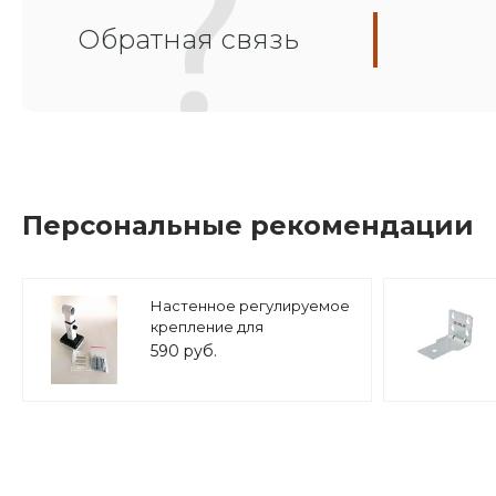
Обратная связь
Персональные рекомендации
Настенное регулируемое
крепление для
расширительного бака (8-
590 руб.
25 л.) 3/4" белое, ASKON