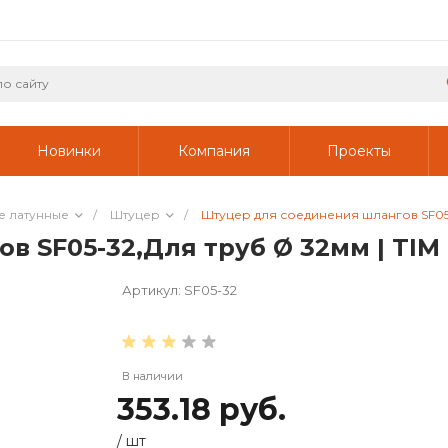
Новинки
Компания
Проекты
е латунные
/
Штуцер
/
Штуцер для соединения шлангов SF05-
в SF05-32,Для труб Ø 32мм | TI
Артикул:
SF05-32
В наличии
353.18 руб.
/
шт