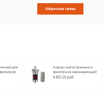
Обратная связь
тенный для
Корпус магистрального
 фильтров
фильтра из нержавеющей
001
стали 20ВВ 1" ZEISSLER,
6 821.25 руб.
арт.ZSm.2203.S.2006B