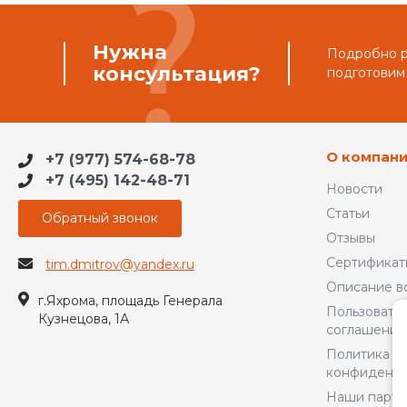
Нужна
Подробно ра
консультация?
подготовим
О компан
+7 (977) 574-68-78
+7 (495) 142-48-71
Новости
Статьи
Обратный звонок
Отзывы
Сертификат
tim.dmitrov@yandex.ru
Описание в
г.Яхрома, площадь Генерала
Пользовате
Кузнецова, 1А
соглашение
Политика
конфиденци
Наши парт