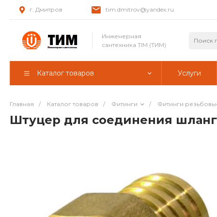
г. Дмитров
tim.dmitrov@yandex.ru
Инженерная
сантехника TIM (ТИМ)
Каталог товаров
Услуги
Главная
/
Каталог товаров
/
Фитинги
/
Фитинги резьбовы
Штуцер для соединения шланго