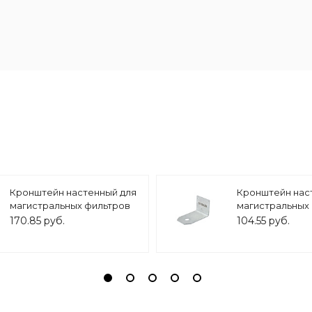
Кронштейн настенный для
Кронштейн нас
магистральных фильтров
магистральных
10 BB/ 20BB, арт.ZSm.2002
10 SL, арт.ZSm.2
170.85 руб.
104.55 руб.