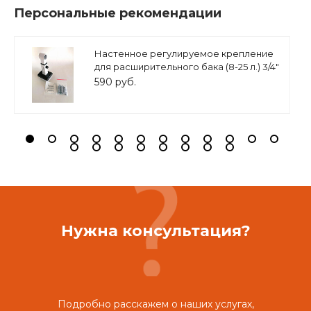
Персональные рекомендации
Настенное регулируемое крепление
для расширительного бака (8-25 л.) 3/4"
белое, ASKON
590 руб.
Нужна консультация?
Подробно расскажем о наших услугах,