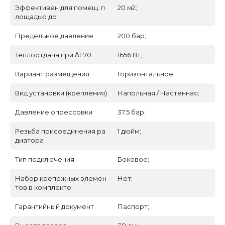
Эффективен для помещ. п
20 м2;
лощадью до
Предельное давление
200 бар;
Теплоотдача при Δt 70
1656 Вт;
Вариант размещения
Горизонтальное;
Вид установки (крепления)
Напольная / Настенная;
Давление опрессовки
37.5 бар;
Резьба присоединения ра
1 дюйм;
диатора
Тип подключения
Боковое;
Набор крепежных элемен
Нет;
тов в комплекте
Гарантийный документ
Паспорт;