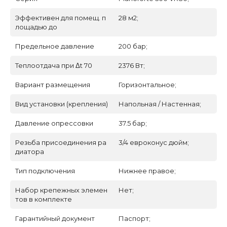
Эффективен для помещ. п
28 м2;
лощадью до
Предельное давление
200 бар;
Теплоотдача при Δt 70
2376 Вт;
Вариант размещения
Горизонтальное;
Вид установки (крепления)
Напольная / Настенная;
Давление опрессовки
37.5 бар;
Резьба присоединения ра
3/4 евроконус дюйм;
диатора
Тип подключения
Нижнее правое;
Набор крепежных элемен
Нет;
тов в комплекте
Гарантийный документ
Паспорт;