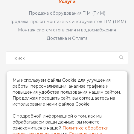
Услуги
Продажа оборудования TIM (ТИМ)
Продажа, прокат монтажных инструментов TIM (ТИМ)
Монтаж систем отопления и водоснабжения
Доставка и Оплата
Мы в соцсетях
Мы используем файлы Cookie для улучшения
работы, персонализации, анализа трафика и
повышения удобства пользования нашим сайтом.
Продолжая посещать сайт, вы соглашаетесь на
использование нами файлов Cookie.
2026 © TIM (ТИМ) Инженерная сантехника, Все права
С подробной информацией о том, как мы
защищены
обрабатываем ваши данные, вы можете
ИП Гончаренко Надежда Николаевна
ознакомиться в нашей
Политике обработки
500708528433/319500700011740