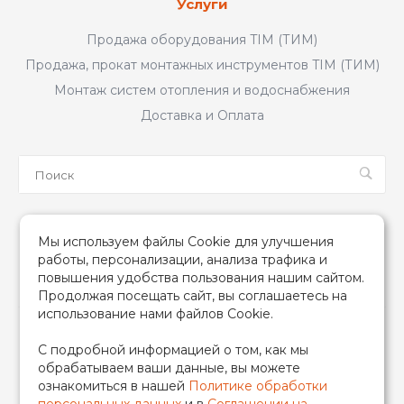
Услуги
Продажа оборудования TIM (ТИМ)
Продажа, прокат монтажных инструментов TIM (ТИМ)
Монтаж систем отопления и водоснабжения
Доставка и Оплата
Мы в соцсетях
Мы используем файлы Cookie для улучшения
работы, персонализации, анализа трафика и
повышения удобства пользования нашим сайтом.
Продолжая посещать сайт, вы соглашаетесь на
использование нами файлов Cookie.
2026 © TIM (ТИМ) Инженерная сантехника, Все права
С подробной информацией о том, как мы
защищены
обрабатываем ваши данные, вы можете
ИП Гончаренко Надежда Николаевна
ознакомиться в нашей
Политике обработки
500708528433/319500700011740