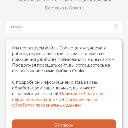
Монтаж систем отопления и водоснабжения
Доставка и Оплата
Мы в соцсетях
Мы используем файлы Cookie для улучшения
работы, персонализации, анализа трафика и
повышения удобства пользования нашим сайтом.
Продолжая посещать сайт, вы соглашаетесь на
использование нами файлов Cookie.
2026 © TIM (ТИМ) Инженерная сантехника, Все права
С подробной информацией о том, как мы
защищены
обрабатываем ваши данные, вы можете
ИП Гончаренко Надежда Николаевна
ознакомиться в нашей
Политике обработки
500708528433/319500700011740
персональных данных
и в
Соглашении на
обработку персональных данных
Согласен