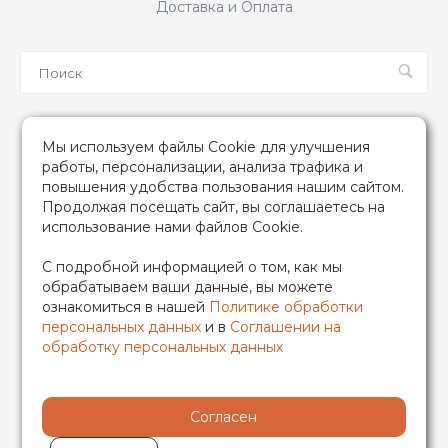
Доставка и Оплата
Мы в соцсетях
Мы используем файлы Cookie для улучшения
Мы используем файлы Cookie для улучшения
работы, персонализации, анализа трафика и
работы, персонализации, анализа трафика и
повышения удобства пользования нашим сайтом.
повышения удобства пользования нашим сайтом.
Продолжая посещать сайт, вы соглашаетесь на
Продолжая посещать сайт, вы соглашаетесь на
использование нами файлов Cookie.
использование нами файлов Cookie.
2026 © TIM (ТИМ) Инженерная сантехника, Все права
С подробной информацией о том, как мы
С подробной информацией о том, как мы
защищены
обрабатываем ваши данные, вы можете
обрабатываем ваши данные, вы можете
ИП Гончаренко Надежда Николаевна
ознакомиться в нашей
ознакомиться в нашей
Политике обработки
Политике обработки
500708528433/319500700011740
персональных данных
персональных данных
и в
и в
Соглашении на
Соглашении на
обработку персональных данных
обработку персональных данных
Согласен
Согласен