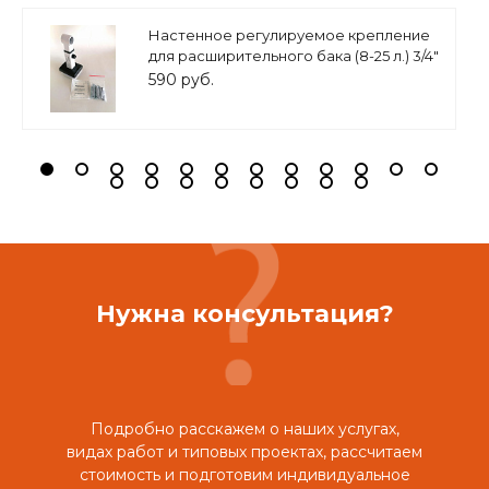
Настенное регулируемое крепление
для расширительного бака (8-25 л.) 3/4"
белое, ASKON
590 руб.
Нужна консультация?
Подробно расскажем о наших услугах,
видах работ и типовых проектах, рассчитаем
стоимость и подготовим индивидуальное