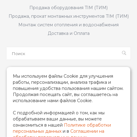
Продажа оборудования TIM (ТИМ)
Продажа, прокат монтажных инструментов TIM (ТИМ)
Монтаж систем отопления и водоснабжения
Доставка и Оплата
Мы в соцсетях
Мы используем файлы Cookie для улучшения
работы, персонализации, анализа трафика и
повышения удобства пользования нашим сайтом.
Продолжая посещать сайт, вы соглашаетесь на
использование нами файлов Cookie.
2026 © TIM (ТИМ) Инженерная сантехника, Все права
С подробной информацией о том, как мы
защищены
обрабатываем ваши данные, вы можете
ИП Гончаренко Надежда Николаевна
ознакомиться в нашей
Политике обработки
500708528433/319500700011740
персональных данных
и в
Соглашении на