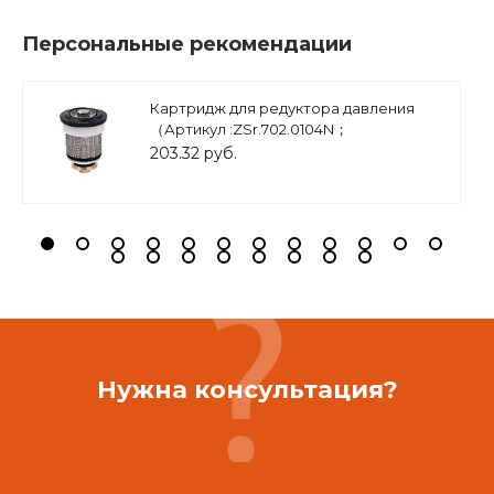
Персональные рекомендации
Картридж для редуктора давления
（Артикул :ZSr.702.0104N；
ZSr.702.0105N ), арт.ZSr.700.0201
203.32 руб.
Нужна консультация?