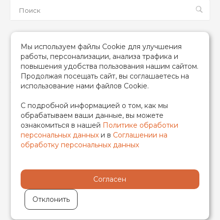
Мы в соцсетях
Мы используем файлы Cookie для улучшения
работы, персонализации, анализа трафика и
повышения удобства пользования нашим сайтом.
Продолжая посещать сайт, вы соглашаетесь на
использование нами файлов Cookie.
2026 © TIM (ТИМ) Инженерная сантехника, Все права
С подробной информацией о том, как мы
защищены
обрабатываем ваши данные, вы можете
ИП Гончаренко Надежда Николаевна
ознакомиться в нашей
Политике обработки
500708528433/319500700011740
персональных данных
и в
Соглашении на
обработку персональных данных
Согласен
Отклонить